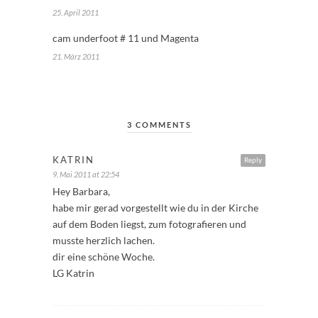
25. April 2011
cam underfoot # 11 und Magenta
21. März 2011
3 COMMENTS
KATRIN
Reply
9. Mai 2011 at 22:54
Hey Barbara,
habe mir gerad vorgestellt wie du in der Kirche
auf dem Boden liegst, zum fotografieren und
musste herzlich lachen.
dir eine schöne Woche.
LG Katrin