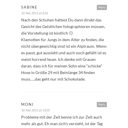
SABINE
Reply
10. Mai 2011 at 8:26
Nach den Schuhen hättest Du dann direkt das
Gesicht des Geistlichen fotographieren müssen,
die Vorstellung ist köstlich 🙂
Klamotten für Jungs in dem Alter zu finden, die
nicht übergewichtig sind ist ein Alptraum. Wenn
es passt, gut aussieht und auch noch gefällt ist es
meist horrend teuer. Ich denke mit Grauen
daran, dass ich für meinen Sohn eine “schicke”
Hose in Größe 29 mit Beinlänge 34 finden
muss…..das geht nur mit Schokolade.
MONI
Reply
10. Mai 2011 at 13:05
Probleme mit der Zeit kenne ich zur Zeit auch
mehr als gut. Eh man sich’s versieht, ist der Tag