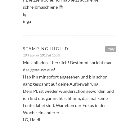
schreibmaschiene 🙂
lg
inga
STAMPING HIGH D
Reply
18. Februar 2012 at 15:53
Muschiladen – herrlich! Bestimmt spricht man
das genauso aus!
Hab ihn mir sofort angesehen und bin schon
ganz gespannt auf deine Aufbewahrung!
Dein PL ist wieder wunderschön geworden und
ich find das gar nicht schlimm, das mal keine
Leute dabei sind. War eben der Fokus in der
Woche ein anderer…
LG, Heidi