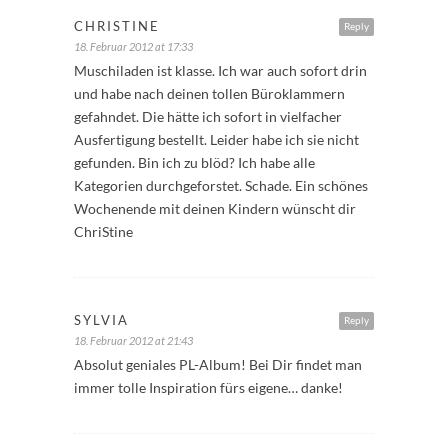
CHRISTINE
Reply
18. Februar 2012 at 17:33
Muschiladen ist klasse. Ich war auch sofort drin
und habe nach deinen tollen Büroklammern
gefahndet. Die hätte ich sofort in vielfacher
Ausfertigung bestellt. Leider habe ich sie nicht
gefunden. Bin ich zu blöd? Ich habe alle
Kategorien durchgeforstet. Schade. Ein schönes
Wochenende mit deinen Kindern wünscht dir
ChriStine
SYLVIA
Reply
18. Februar 2012 at 21:43
Absolut geniales PL-Album! Bei Dir findet man
immer tolle Inspiration fürs eigene… danke!