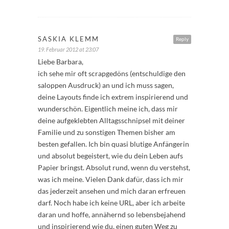
SASKIA KLEMM
Reply
19. Februar 2012 at 23:07
Liebe Barbara,
ich sehe mir oft scrapgedöns (entschuldige den
saloppen Ausdruck) an und ich muss sagen,
deine Layouts finde ich extrem inspirierend und
wunderschön. Eigentlich meine ich, dass mir
deine aufgeklebten Alltagsschnipsel mit deiner
Familie und zu sonstigen Themen bisher am
besten gefallen. Ich bin quasi blutige Anfängerin
und absolut begeistert, wie du dein Leben aufs
Papier bringst. Absolut rund, wenn du verstehst,
was ich meine. Vielen Dank dafür, dass ich mir
das jederzeit ansehen und mich daran erfreuen
darf. Noch habe ich keine URL, aber ich arbeite
daran und hoffe, annähernd so lebensbejahend
und inspirierend wie du, einen guten Weg zu