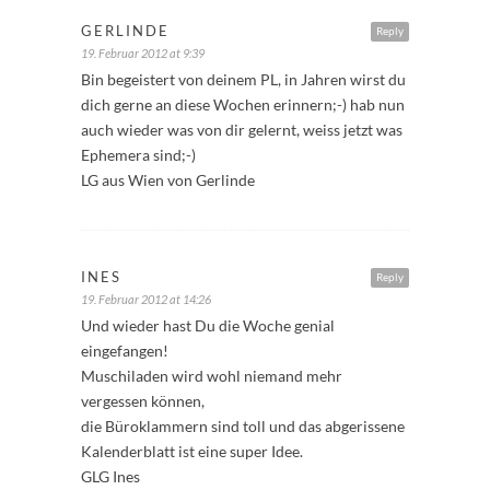
GERLINDE
Reply
19. Februar 2012 at 9:39
Bin begeistert von deinem PL, in Jahren wirst du
dich gerne an diese Wochen erinnern;-) hab nun
auch wieder was von dir gelernt, weiss jetzt was
Ephemera sind;-)
LG aus Wien von Gerlinde
INES
Reply
19. Februar 2012 at 14:26
Und wieder hast Du die Woche genial
eingefangen!
Muschiladen wird wohl niemand mehr
vergessen können,
die Büroklammern sind toll und das abgerissene
Kalenderblatt ist eine super Idee.
GLG Ines