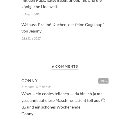
mit den Pubs, gutes Essen, Shopping. Und die
königliche Hochzeit!
3. August 2018
Walnuss-Praliné-Kuchen, der feine Gugelhupf
von Jeanny
28. März 2017
6 COMMENTS
CONNY
Reply
3. Januar 2015 at 8:04
Wow … ein cooles teilchen …. da bin ich ja mal
gespannt auf diese Maschine … sieht toll aus 🙂
LG und ein schönes Wochenende
Conny