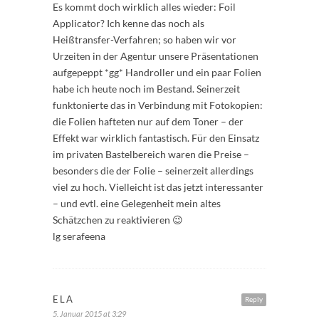
Es kommt doch wirklich alles wieder: Foil
Applicator? Ich kenne das noch als
Heißtransfer-Verfahren; so haben wir vor
Urzeiten in der Agentur unsere Präsentationen
aufgepeppt *gg* Handroller und ein paar Folien
habe ich heute noch im Bestand. Seinerzeit
funktonierte das in Verbindung mit Fotokopien:
die Folien hafteten nur auf dem Toner – der
Effekt war wirklich fantastisch. Für den Einsatz
im privaten Bastelbereich waren die Preise –
besonders die der Folie – seinerzeit allerdings
viel zu hoch. Vielleicht ist das jetzt interessanter
– und evtl. eine Gelegenheit mein altes
Schätzchen zu reaktivieren 😉
lg serafeena
ELA
Reply
5. Januar 2015 at 3:29