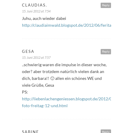
CLAUDIAS.
Reply
15. Juni 2012 at 7:54
Juhu, auch wieder dabei
http://claudiaimwald.blogspot.de/2012/06/feritagsfuller.htm
GESA
Reply
15. Juni 2012 at 7:57
..schwierig waren die impulse in dieser woche,
oder? aber trotzdem natürlich vielen dank an
dich, barbara!! 🙂 allen ein schönes WE und
viele Grüße, Gesa
PS:
http://liebenlachengeniessen.blogspot.de/2012/06/frage-
foto-freitag-12-und.html
SABINE
Reply