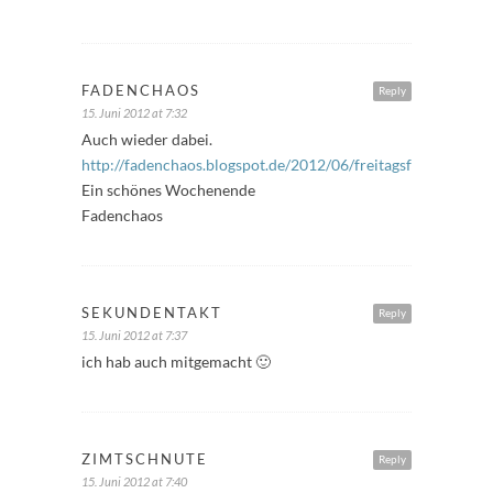
FADENCHAOS
Reply
15. Juni 2012 at 7:32
Auch wieder dabei.
http://fadenchaos.blogspot.de/2012/06/freitagsfuller_15.ht
Ein schönes Wochenende
Fadenchaos
SEKUNDENTAKT
Reply
15. Juni 2012 at 7:37
ich hab auch mitgemacht 🙂
ZIMTSCHNUTE
Reply
15. Juni 2012 at 7:40