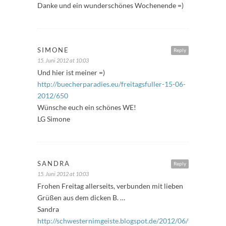
Danke und ein wunderschönes Wochenende =)
SIMONE
Reply
15. Juni 2012 at 10:03
Und hier ist meiner =)
http://buecherparadies.eu/freitagsfuller-15-06-
2012/650
Wünsche euch ein schönes WE!
LG Simone
SANDRA
Reply
15. Juni 2012 at 10:03
Frohen Freitag allerseits, verbunden mit lieben
Grüßen aus dem dicken B. …
Sandra
http://schwesternimgeiste.blogspot.de/2012/06/freitag-