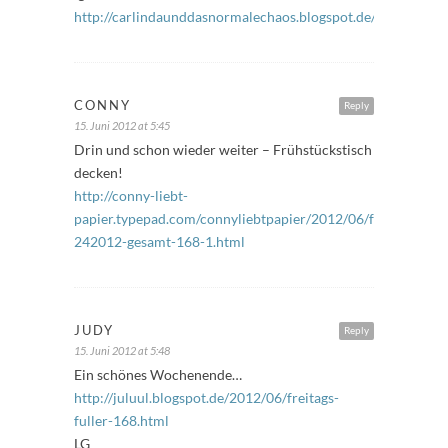
http://carlindaunddasnormalechaos.blogspot.de/
CONNY
Reply
15. Juni 2012 at 5:45
Drin und schon wieder weiter – Frühstückstisch
decken!
http://conny-liebt-
papier.typepad.com/connyliebtpapier/2012/06/freitagsf%C
242012-gesamt-168-1.html
JUDY
Reply
15. Juni 2012 at 5:48
Ein schönes Wochenende…
http://juluul.blogspot.de/2012/06/freitags-
fuller-168.html
LG