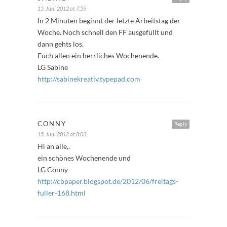
15. Juni 2012 at 7:59
In 2 Minuten beginnt der letzte Arbeitstag der
Woche. Noch schnell den FF ausgefüllt und
dann gehts los.
Euch allen ein herrliches Wochenende.
LG Sabine
http://sabinekreativ.typepad.com
CONNY
Reply
15. Juni 2012 at 8:03
Hi an alle,.
ein schönes Wochenende und
LG Conny
http://cbpaper.blogspot.de/2012/06/freitags-
fuller-168.html