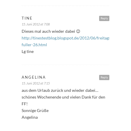
TINE
Reply
15. Juni 2012 at 7:08
Dieses mal auch wieder dabei 😉
http://tinestestblog.blogspot.de/2012/06/freitags-
fuller-26.html
Lg tine
ANGELINA
Reply
15. Juni 2012 at 7:15
aus dem Urlaub zurück und wieder dabei…
schönes Wochenende und vielen Dank für den
FF!
Sonnige Grüße
Angelina