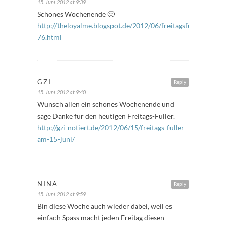
15. Juni 2012 at 9:39
Schönes Wochenende 🙂
http://theloyalme.blogspot.de/2012/06/freitagsfuller-
76.html
GZI
Reply
15. Juni 2012 at 9:40
Wünsch allen ein schönes Wochenende und
sage Danke für den heutigen Freitags-Füller.
http://gzi-notiert.de/2012/06/15/freitags-fuller-
am-15-juni/
NINA
Reply
15. Juni 2012 at 9:59
Bin diese Woche auch wieder dabei, weil es
einfach Spass macht jeden Freitag diesen