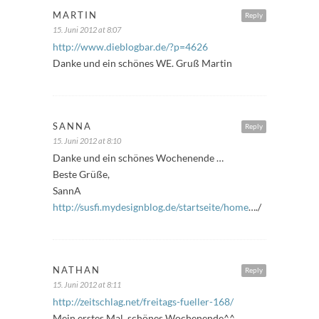
MARTIN
Reply
15. Juni 2012 at 8:07
http://www.dieblogbar.de/?p=4626
Danke und ein schönes WE. Gruß Martin
SANNA
Reply
15. Juni 2012 at 8:10
Danke und ein schönes Wochenende …
Beste Grüße,
SannA
http://susfi.mydesignblog.de/startseite/home
…./
NATHAN
Reply
15. Juni 2012 at 8:11
http://zeitschlag.net/freitags-fueller-168/
Mein erstes Mal, schönes Wochenende^^