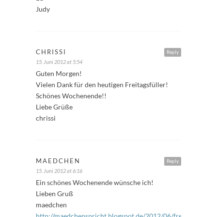
Judy
CHRISSI
Reply
15. Juni 2012 at 5:54
Guten Morgen!
Vielen Dank für den heutigen Freitagsfüller!
Schönes Wochenende!!
Liebe Grüße
chrissi
MAEDCHEN
Reply
15. Juni 2012 at 6:16
Ein schönes Wochenende wünsche ich!
Lieben Gruß
maedchen
http://maedchenspricht.blogspot.de/2012/06/freitagsfuller_