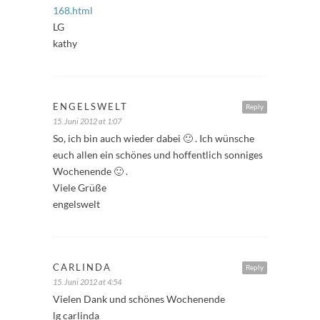
168.html
LG
kathy
ENGELSWELT
Reply
15. Juni 2012 at 1:07
So, ich bin auch wieder dabei 🙂 . Ich wünsche
euch allen ein schönes und hoffentlich sonniges
Wochenende 🙂 .
Viele Grüße
engelswelt
CARLINDA
Reply
15. Juni 2012 at 4:54
Vielen Dank und schönes Wochenende
lg carlinda