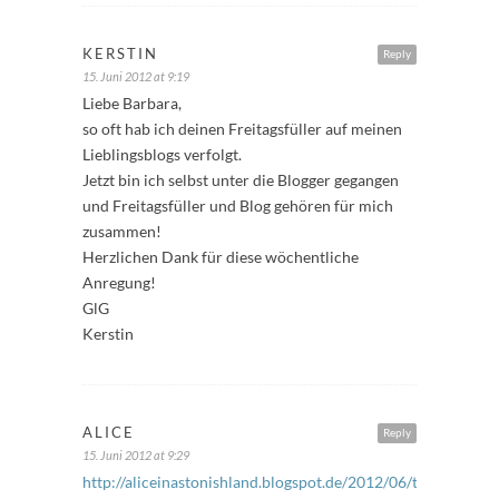
KERSTIN
Reply
15. Juni 2012 at 9:19
Liebe Barbara,
so oft hab ich deinen Freitagsfüller auf meinen
Lieblingsblogs verfolgt.
Jetzt bin ich selbst unter die Blogger gegangen
und Freitagsfüller und Blog gehören für mich
zusammen!
Herzlichen Dank für diese wöchentliche
Anregung!
GlG
Kerstin
ALICE
Reply
15. Juni 2012 at 9:29
http://aliceinastonishland.blogspot.de/2012/06/tgif-