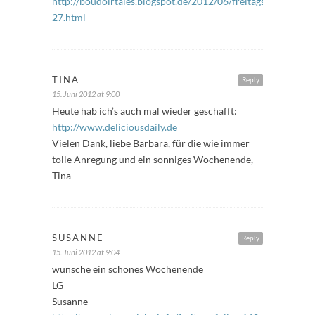
http://boudoirtales.blogspot.de/2012/06/freitagsfuller-
27.html
TINA
Reply
15. Juni 2012 at 9:00
Heute hab ich’s auch mal wieder geschafft:
http://www.deliciousdaily.de
Vielen Dank, liebe Barbara, für die wie immer
tolle Anregung und ein sonniges Wochenende,
Tina
SUSANNE
Reply
15. Juni 2012 at 9:04
wünsche ein schönes Wochenende
LG
Susanne