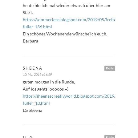
heute bin ich mal wieder etwas früher hier am
Start.
https://sommerlese.blogspot.com/2019/05/freitags-
fuller-136.html
Ein schönes Wochenende wünsche ich euch,
Barbara
SHEENA
Reply
10. Mai 2019 at 6:19
guten morgen in die Runde,
Auf los gehts looooos =)
https://sheenascreativworld.blogspot.com/2019/05/freitags
fuller_10.html
LG Sheena
ILLY
Reply