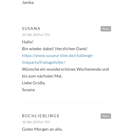
Janika
SUSANA
Reply
10. Mai 2019 at 7:01
Hallo!
Bin wieder dabei! Herzlichen Dank!
https://www.susana-stier.de/challenge-
linkparty/freitagsfüller/
Wünsche ein wunderschönes Wochenende und
bis zum nächsten Mal.
Liebe Grüße,
Susana
BUCHLIEBLINGE
Reply
10. Mai 2019 at 7:07
Guten Morgen an alle,