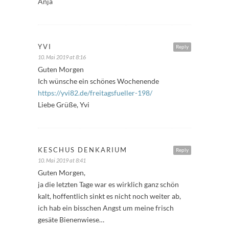
Anja
YVI
Reply
10. Mai 2019 at 8:16
Guten Morgen
Ich wünsche ein schönes Wochenende
https://yvi82.de/freitagsfueller-198/
Liebe Grüße, Yvi
KESCHUS DENKARIUM
Reply
10. Mai 2019 at 8:41
Guten Morgen,
ja die letzten Tage war es wirklich ganz schön
kalt, hoffentlich sinkt es nicht noch weiter ab,
ich hab ein bisschen Angst um meine frisch
gesäte Bienenwiese…