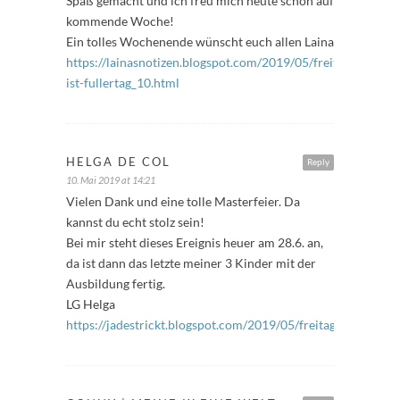
Spaß gemacht und ich freu mich heute schon auf
kommende Woche!
Ein tolles Wochenende wünscht euch allen Laina
https://lainasnotizen.blogspot.com/2019/05/freitag-
ist-fullertag_10.html
HELGA DE COL
Reply
10. Mai 2019 at 14:21
Vielen Dank und eine tolle Masterfeier. Da
kannst du echt stolz sein!
Bei mir steht dieses Ereignis heuer am 28.6. an,
da ist dann das letzte meiner 3 Kinder mit der
Ausbildung fertig.
LG Helga
https://jadestrickt.blogspot.com/2019/05/freitagsfuller_10.