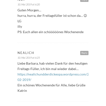
10. Mai 2019 at 6:20
Guten Morgen…
hurra, hurra, der Freitagsfüller ist schon da… 😉
LG
illy
PS: Euch allen ein schööööönes Wochenende
NEALICH
Reply
10. Mai 2019 at 6:25
Liebe Barbara, hab vielen Dank für den heutigen
Freitags-Füller, ich bin mal wieder dabei…
https://nealichundderdickeopa.wordpress.com/2019/05/10/f
02-2019/
Ein schönes Wochenende für Alle, liebe Grüße
Katrin