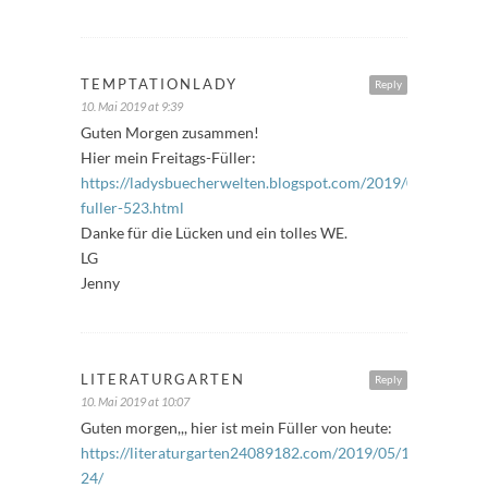
TEMPTATIONLADY
Reply
10. Mai 2019 at 9:39
Guten Morgen zusammen!
Hier mein Freitags-Füller:
https://ladysbuecherwelten.blogspot.com/2019/05/freitags-
fuller-523.html
Danke für die Lücken und ein tolles WE.
LG
Jenny
LITERATURGARTEN
Reply
10. Mai 2019 at 10:07
Guten morgen,,, hier ist mein Füller von heute:
https://literaturgarten24089182.com/2019/05/10/freitagsfu
24/