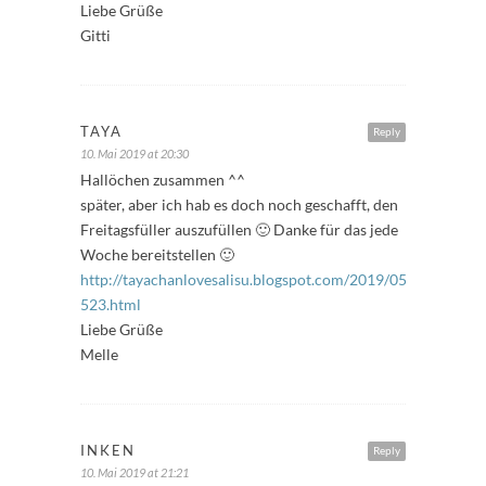
Liebe Grüße
Gitti
TAYA
Reply
10. Mai 2019 at 20:30
Hallöchen zusammen ^^
später, aber ich hab es doch noch geschafft, den
Freitagsfüller auszufüllen 🙂 Danke für das jede
Woche bereitstellen 🙂
http://tayachanlovesalisu.blogspot.com/2019/05/freitagsfull
523.html
Liebe Grüße
Melle
INKEN
Reply
10. Mai 2019 at 21:21