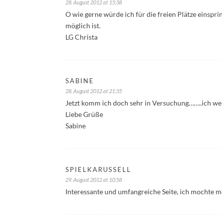
28. August 2012 at 15:38
O wie gerne würde ich für die freien Plätze einspr
möglich ist.
LG Christa
SABINE
28. August 2012 at 21:35
Jetzt komm ich doch sehr in Versuchung……..ich werd
Liebe Grüße
Sabine
SPIELKARUSSELL
29. August 2012 at 10:58
Interessante und umfangreiche Seite, ich mochte m