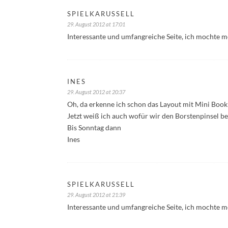
SPIELKARUSSELL
29. August 2012 at 17:01
Interessante und umfangreiche Seite, ich mochte m
INES
29. August 2012 at 20:37
Oh, da erkenne ich schon das Layout mit Mini Book
Jetzt weiß ich auch wofür wir den Borstenpinsel b
Bis Sonntag dann
Ines
SPIELKARUSSELL
29. August 2012 at 21:39
Interessante und umfangreiche Seite, ich mochte m