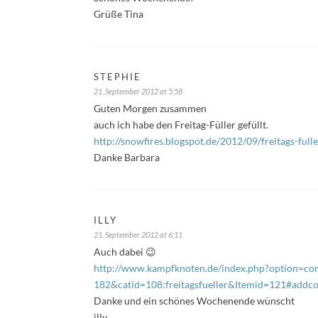
Grüße Tina
STEPHIE
21. September 2012 at 5:58
Guten Morgen zusammen
auch ich habe den Freitag-Füller gefüllt.
http://snowfires.blogspot.de/2012/09/freitags-full
Danke Barbara
ILLY
21. September 2012 at 6:11
Auch dabei 😉
http://www.kampfknoten.de/index.php?option=com
182&catid=108:freitagsfueller&Itemid=121#add
Danke und ein schönes Wochenende wünscht
illy