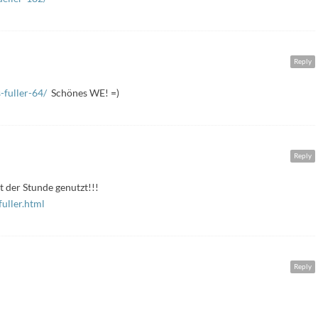
Reply
-fuller-64/
‎ Schönes WE! =)
Reply
 der Stunde genutzt!!!
uller.html
Reply