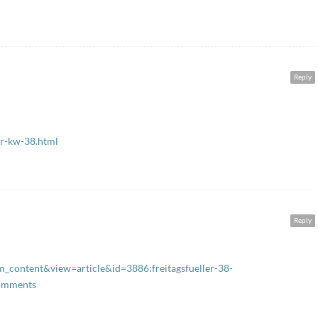
Reply
er-kw-38.html
Reply
_content&view=article&id=3886:freitagsfueller-38-
comments