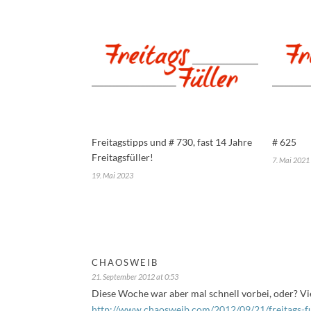
Freitagstipps und # 730, fast 14 Jahre
# 625
Freitagsfüller!
7. Mai 2021
19. Mai 2023
CHAOSWEIB
21. September 2012 at 0:53
Diese Woche war aber mal schnell vorbei, oder? 
http://www.chaosweib.com/2012/09/21/freitags-fu