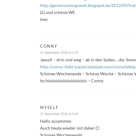
http://gartenszwergswelt.blogspot.de/2012/09/frei
LG und schöne WE
Ines
CONNY
21. September 2012 at 5:19
Jawoll – drin und weg – ab in den Süden… der Sonn
http://conny-liebt-papier.typepad.com/connylieb
Schönes Wochenende – Schöne Woche – Schönes 
tschöööööööööööööööö – Conny
MYSELF
21. September 2012 at 5:49
Hallo zusammen
Auch heute wieder mit dabei 🙂
Schönes Wochenende!