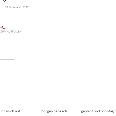
21. September 2012
_________ .
ch mich auf ___________ , morgen habe ich ________ geplant und Sonntag