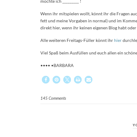
möchte ich _________ !
Wenn ihr mitspielen wollt, könnt ihr die Fragen au
fett und meine Vorgaben in normal) und im Kommen
direkt hier, wenn ihr keinen eigenen Blog habt oder 
Alle weiteren Freitags-Füller könnt ihr
hier
durchle
Viel Spaß beim Ausfüllen und euch allen ein schö
•••• •BARBARA
145 Comments
Y