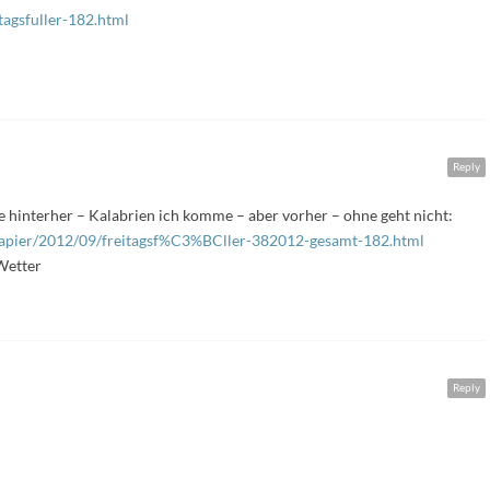
tagsfuller-182.html
Reply
e hinterher – Kalabrien ich komme – aber vorher – ohne geht nicht:
tpapier/2012/09/freitagsf%C3%BCller-382012-gesamt-182.html
Wetter
Reply