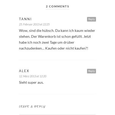
2 COMMENTS
TANNI
Reply
25. Februar 2013 at 22:25
Wow, sind die hübsch. Da kann ich kaum wieder
stehen. Der Warenkorb ist schon gefüllt. Jetzt
habe ich noch zwei Tage um drüber
nachzudenken… Kaufen oder nicht kaufen?!
ALEX
Reply
12. März 2013 at 12:20
Sieht super aus.
LEAVE A REPLY