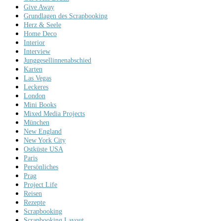
Give Away
Grundlagen des Scrapbooking
Herz & Seele
Home Deco
Interior
Interview
Junggesellinnenabschied
Karten
Las Vegas
Leckeres
London
Mini Books
Mixed Media Projects
München
New England
New York City
Ostküste USA
Paris
Persönliches
Prag
Project Life
Reisen
Rezepte
Scrapbooking
Scrapbooking Layout