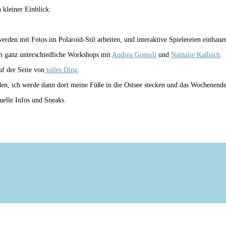
n kleiner Einblick:
en mit Fotos im Polaroid-Stil arbeiten, und interaktive Spielereien einbauen
h ganz unterschiedliche Workshops mit
Andrea Gomoll
und
Nathalie Kalbach
.
f der Seite von
tolles Ding
.
n, ich werde dann dort meine Füße in die Ostsee stecken und das Wochenende 
tuelle Infos und Sneaks.