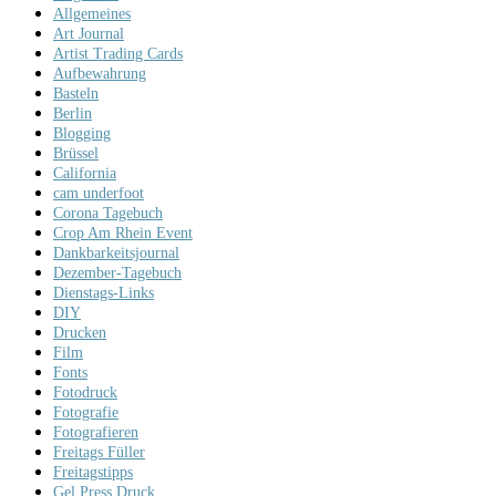
Allgemeines
Art Journal
Artist Trading Cards
Aufbewahrung
Basteln
Berlin
Blogging
Brüssel
California
cam underfoot
Corona Tagebuch
Crop Am Rhein Event
Dankbarkeitsjournal
Dezember-Tagebuch
Dienstags-Links
DIY
Drucken
Film
Fonts
Fotodruck
Fotografie
Fotografieren
Freitags Füller
Freitagstipps
Gel Press Druck