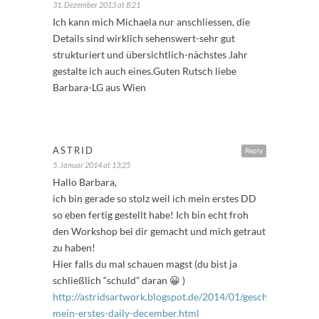
31. Dezember 2013 at 8:21
Ich kann mich Michaela nur anschliessen, die
Details sind wirklich sehenswert-sehr gut
strukturiert und übersichtlich-nächstes Jahr
gestalte ich auch eines.Guten Rutsch liebe
Barbara-LG aus Wien
ASTRID
Reply
5. Januar 2014 at 13:25
Hallo Barbara,
ich bin gerade so stolz weil ich mein erstes DD
so eben fertig gestellt habe! Ich bin echt froh
den Workshop bei dir gemacht und mich getraut
zu haben!
Hier falls du mal schauen magst (du bist ja
schließlich “schuld” daran 😀 )
http://astridsartwork.blogspot.de/2014/01/geschafft-
mein-erstes-daily-december.html