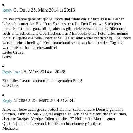
G. Duve
25. März 2014 at 20:13
Reply
Ich verscrappe ganz oft große Fotos und finde das einfach klasse. Bisher
habe ich immer bei Pixelfoto Express bestellt. Den Preis weiß ich jetzt
nicht. Es ist nicht ganz billig, aber es gibt viele verschiedene Größen und
auch unterschiedliche Oberflächen. Für Minibooks ohne Fotohüllen nehme
ich z. B. gerne die Silk-Oberfläche. Die ist sehr widerstandsfähig. Die Fotos
werden sehr schnell geliefert, manchmal schon am kommenden Tag und
waren bisher immer einwandfrei.
Liebe Grüße,
Gaby
25. März 2014 at 20:28
Reply
Ines
Ein tolles Layout von/auf einem genialen Foto!
GLG Ines
Michaela
25. März 2014 at 23:42
Reply
Also, ich liebe auch große Fotos! Da hier schon andere Dienste genannt
wurden, kann ich Saal-Digital empfehlen. Ich habe nix mit denen zu tuen,
aber die 30ziger Abzüge füllen gut die 12″ Hüllen (in Matt u. guter
Qualität) und sind, wenn ich mich recht erinnere günstiger.
Michaela