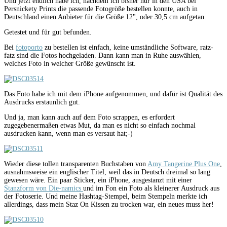
Und jetzt endlich habe ich, nachdem ich bisher nur in den USA bei
Persnickety Prints die passende Fotogröße bestellen konnte, auch in
Deutschland einen Anbieter für die Größe 12", oder 30,5 cm aufgetan.
Getestet und für gut befunden.
Bei
fotoporto
zu bestellen ist einfach, keine umständliche Software, ratz-
fatz sind die Fotos hochgeladen. Dann kann man in Ruhe auswählen,
welches Foto in welcher Größe gewünscht ist.
Das Foto habe ich mit dem iPhone aufgenommen, und dafür ist Qualität des
Ausdrucks erstaunlich gut.
Und ja, man kann auch auf dem Foto scrappen, es erfordert
zugegebenermaßen etwas Mut, da man es nicht so einfach nochmal
ausdrucken kann, wenn man es versaut hat;-)
Wieder diese tollen transparenten Buchstaben von
Amy Tangerine Plus One
,
ausnahmsweise ein englischer Titel, weil das in Deutsch dreimal so lang
gewesen wäre. Ein paar Sticker, ein iPhone, ausgestanzt mit einer
Stanzform von Die-namics
und im Fon ein Foto als kleinerer Ausdruck aus
der Fotoserie. Und meine Hashtag-Stempel, beim Stempeln merkte ich
allerdings, dass mein Staz On Kissen zu trocken war, ein neues muss her!