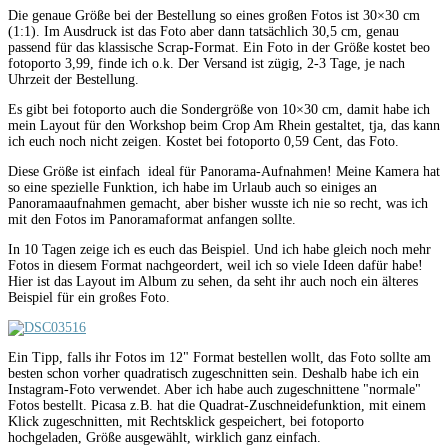
Die genaue Größe bei der Bestellung so eines großen Fotos ist 30×30 cm
(1:1). Im Ausdruck ist das Foto aber dann tatsächlich 30,5 cm, genau
passend für das klassische Scrap-Format. Ein Foto in der Größe kostet beo
fotoporto 3,99, finde ich o.k. Der Versand ist zügig, 2-3 Tage, je nach
Uhrzeit der Bestellung.
Es gibt bei fotoporto auch die Sondergröße von 10×30 cm, damit habe ich
mein Layout für den Workshop beim Crop Am Rhein gestaltet, tja, das kann
ich euch noch nicht zeigen. Kostet bei fotoporto 0,59 Cent, das Foto.
Diese Größe ist einfach ideal für Panorama-Aufnahmen! Meine Kamera hat
so eine spezielle Funktion, ich habe im Urlaub auch so einiges an
Panoramaaufnahmen gemacht, aber bisher wusste ich nie so recht, was ich
mit den Fotos im Panoramaformat anfangen sollte.
In 10 Tagen zeige ich es euch das Beispiel. Und ich habe gleich noch mehr
Fotos in diesem Format nachgeordert, weil ich so viele Ideen dafür habe!
Hier ist das Layout im Album zu sehen, da seht ihr auch noch ein älteres
Beispiel für ein großes Foto.
Ein Tipp, falls ihr Fotos im 12" Format bestellen wollt, das Foto sollte am
besten schon vorher quadratisch zugeschnitten sein. Deshalb habe ich ein
Instagram-Foto verwendet. Aber ich habe auch zugeschnittene "normale"
Fotos bestellt. Picasa z.B. hat die Quadrat-Zuschneidefunktion, mit einem
Klick zugeschnitten, mit Rechtsklick gespeichert, bei fotoporto
hochgeladen, Größe ausgewählt, wirklich ganz einfach.