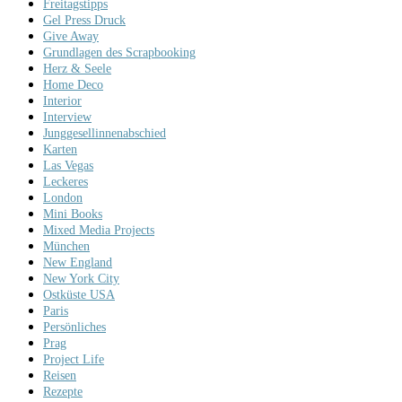
Freitagstipps
Gel Press Druck
Give Away
Grundlagen des Scrapbooking
Herz & Seele
Home Deco
Interior
Interview
Junggesellinnenabschied
Karten
Las Vegas
Leckeres
London
Mini Books
Mixed Media Projects
München
New England
New York City
Ostküste USA
Paris
Persönliches
Prag
Project Life
Reisen
Rezepte