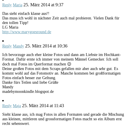
25. März 2014 at 9:37
Reply
Maria
Das sieht einfach klasse aus!!
Das muss ich wohl in nächster Zeit auch mal probieren. Vielen Dank für
den tollen Tipp!
LG Maria
http://www.marygoesround.de
25. März 2014 at 10:36
Reply
Mandy
Ich bevorzuge auch eher kleine Fotos und dann am Liebste im Hochkant-
Format. Dafür ernte ich immer von meinem Männel Gemecker. Ich soll
doch mal Fotos im Querformat machen 😉
Deine großen Fotos mit dem Scraps gefallen mir aber auch sehr gut. Es
kommt wohl auf das Fotomotiv an. Manche kommen bei großformatigen
Fotos einfach besser zur Geltung.
Danke fürs Teilen und liebe Grüße
Mandy
madebymoonkindle.blogspot.de
25. März 2014 at 11:43
Reply
Maja
Sieht klasse aus, ich mag Fotos in allen Formaten und gerade die Mischung
aus kleinen, mittleren und grossformatigen Fotos macht so ein Album erst
recht sehenswert.