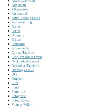
Adventswerkstatt
Allgemein
Allgemeines
Art Journal
Artist Trading Cards
Aufbewahrung
Basteln
Berlin
Blogging
Brüssel
California
cam underfoot
Corona Tagebuch
Crop Am Rhein Event
Dankbarkeitsjournal
Dezember-Tagebuch
Dienstags-Links
DIY
Drucken
Film
Fonts
Fotodruck
Fotografie
Fotografieren
Freitags Füller