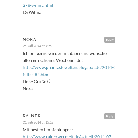
278-wilma.html
LG Wilma
NORA
Reply
25. Juli 2014 at 12:53
Ich bin gerne wieder mit dabei und wünsche
allen ein schönes Wochenende!
http://www.phantasiewelten.blogspot.de/2014/07/freitags-
fuller-84.html
Liebe Grüße 🙂
Nora
RAINER
Reply
25. Juli 2014 at 13:02
Mit besten Empfehlungen:
http://www.rainerwermelt.de/aktuell/2014-07-