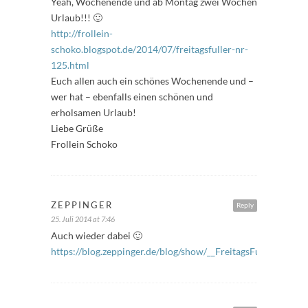
Yeah, Wochenende und ab Montag zwei Wochen
Urlaub!!! 🙂
http://frollein-
schoko.blogspot.de/2014/07/freitagsfuller-nr-
125.html
Euch allen auch ein schönes Wochenende und –
wer hat – ebenfalls einen schönen und
erholsamen Urlaub!
Liebe Grüße
Frollein Schoko
ZEPPINGER
Reply
25. Juli 2014 at 7:46
Auch wieder dabei 🙂
https://blog.zeppinger.de/blog/show/__FreitagsFueller__