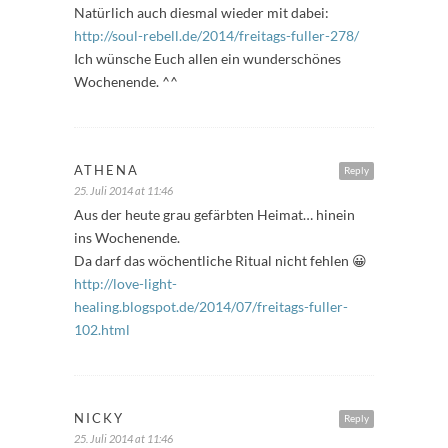
Natürlich auch diesmal wieder mit dabei:
http://soul-rebell.de/2014/freitags-fuller-278/
Ich wünsche Euch allen ein wunderschönes
Wochenende. ^^
ATHENA
Reply
25. Juli 2014 at 11:46
Aus der heute grau gefärbten Heimat… hinein
ins Wochenende.
Da darf das wöchentliche Ritual nicht fehlen 😀
http://love-light-
healing.blogspot.de/2014/07/freitags-fuller-
102.html
NICKY
Reply
25. Juli 2014 at 11:46