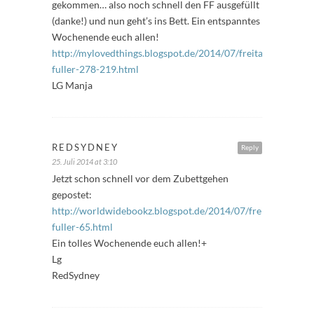
gekommen… also noch schnell den FF ausgefüllt
(danke!) und nun geht’s ins Bett. Ein entspanntes
Wochenende euch allen!
http://mylovedthings.blogspot.de/2014/07/freitags-
fuller-278-219.html
LG Manja
REDSYDNEY
Reply
25. Juli 2014 at 3:10
Jetzt schon schnell vor dem Zubettgehen
gepostet:
http://worldwidebookz.blogspot.de/2014/07/freitags-
fuller-65.html
Ein tolles Wochenende euch allen!+
Lg
RedSydney