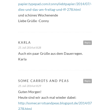
papier.typepad.com/connyliebtpapier/2014/07/-88-
dies-und-das-am-freitag-und-ff-278.html
und schönes Wochenende
Liebe Grüße -Conny
KARLA
Reply
25. Juli 2014 at 8:28
Auch ein paar Grüße aus dem Dauerregen.
Karla
SOME CARROTS AND PEAS
Reply
25. Juli 2014 at 8:29
Guten Morgen!
Heute sind wir auch mal wieder dabei:
http://somecarrotsandpeas.blogspot.de/2014/07/freitagsfull
278.html