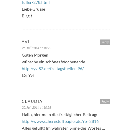
fuller-278.html
Liebe Grüsse
Birgit
YVI
Reply
25. Juli 2014 at 10:22
Guten Morgen
wünsche ein schönes Wochenende
http://yvi82.de/freitagsfueller-96/
LG, Yvi
CLAUDIA
Reply
25. Juli 2014 at 10:28
Hallo, hier mein diesfreitäglicher Beitrag:
http://www.scherestoffpapier.de/?p=2816
Alles gefüllt! Im wahrsten Sinne des Wortes …