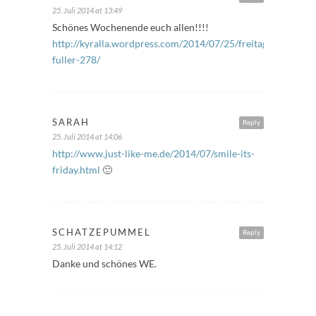
25. Juli 2014 at 13:49
Schönes Wochenende euch allen!!!!
http://kyralla.wordpress.com/2014/07/25/freitags-
fuller-278/
SARAH
Reply
25. Juli 2014 at 14:06
http://www.just-like-me.de/2014/07/smile-its-
friday.html
🙂
SCHATZEPUMMEL
Reply
25. Juli 2014 at 14:12
Danke und schönes WE.