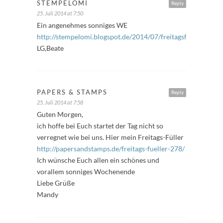
STEMPELOMI
Reply
25. Juli 2014 at 7:50
Ein angenehmes sonniges WE
http://stempelomi.blogspot.de/2014/07/freitagsfuller_25.ht
LG,Beate
PAPERS & STAMPS
Reply
25. Juli 2014 at 7:58
Guten Morgen,
ich hoffe bei Euch startet der Tag nicht so
verregnet wie bei uns. Hier mein Freitags-Füller
http://papersandstamps.de/freitags-fueller-278/
Ich wünsche Euch allen ein schönes und
vorallem sonniges Wochenende
Liebe Grüße
Mandy