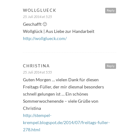
WOLLGLUECK
Reply
25. Juli 2014 at 5:25
Geschafft 🙂
Wollglück | Aus Liebe zur Handarbeit
http://wollglueck.com/
CHRISTINA
Reply
25. Juli 2014 at 5:55
Guten Morgen … vielen Dank für diesen
Freitags-Füller, der mir diesmal besonders
schnell gelungen ist … Ein schönes
Sommerwochenende – viele Grüße von
Christina
http://stempel-
krempel.blogspot.de/2014/07/freitags-fuller-
278.html