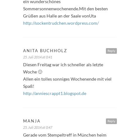
ein wunderschönes
Sommersonnenwochenende.Mit den besten
Grüßen aus Halle an der Saale vonUta
http://sockentrudchen.wordpress.com/
ANITA BUCHHOLZ
Reply
25. Juli 2014 at 0:41
Diesen Freitag war ich schneller als letzte
Woche 🙂
Allen ein tolles sonniges Wochenende mit viel
Spaß!
http://anniescrappt1.blogspot.de
MANJA
Reply
25. Juli 2014 at 0:47
Gerade vom Stempeltreff in München heim