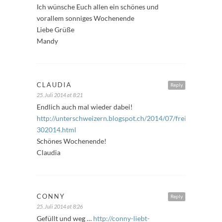
Ich wünsche Euch allen ein schönes und
vorallem sonniges Wochenende
Liebe Grüße
Mandy
CLAUDIA
Reply
25. Juli 2014 at 8:21
Endlich auch mal wieder dabei!
http://unterschweizern.blogspot.ch/2014/07/freitagsfuller-
302014.html
Schönes Wochenende!
Claudia
CONNY
Reply
25. Juli 2014 at 8:26
Gefüllt und weg …
http://conny-liebt-