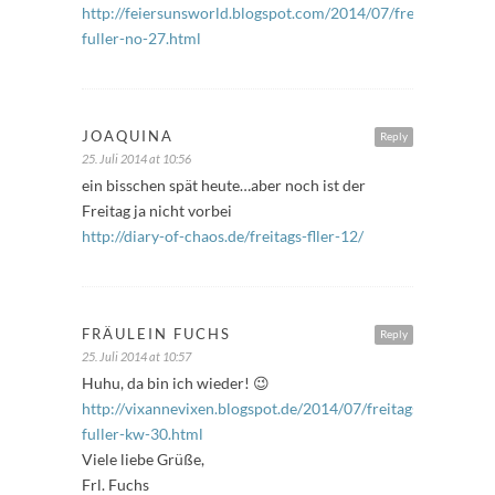
http://feiersunsworld.blogspot.com/2014/07/freitags-
fuller-no-27.html
JOAQUINA
Reply
25. Juli 2014 at 10:56
ein bisschen spät heute…aber noch ist der
Freitag ja nicht vorbei
http://diary-of-chaos.de/freitags-fller-12/
FRÄULEIN FUCHS
Reply
25. Juli 2014 at 10:57
Huhu, da bin ich wieder! 😉
http://vixannevixen.blogspot.de/2014/07/freitags-
fuller-kw-30.html
Viele liebe Grüße,
Frl. Fuchs