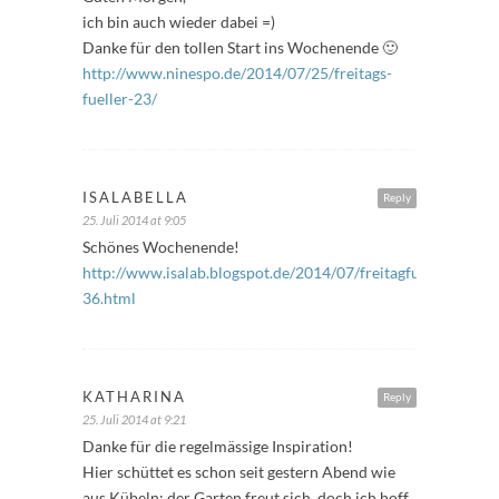
ich bin auch wieder dabei =)
Danke für den tollen Start ins Wochenende 🙂
http://www.ninespo.de/2014/07/25/freitags-
fueller-23/
ISALABELLA
Reply
25. Juli 2014 at 9:05
Schönes Wochenende!
http://www.isalab.blogspot.de/2014/07/freitagfuller-
36.html
KATHARINA
Reply
25. Juli 2014 at 9:21
Danke für die regelmässige Inspiration!
Hier schüttet es schon seit gestern Abend wie
aus Kübeln; der Garten freut sich, doch ich hoff,