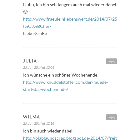
Huhu, ich bin seit langem auch mal wieder dabei
🙂
http://www.fraeuleinliebenswert.de/2014/07/25/freitags-
f%C3%BCller/
Liebe Grüße
JULIA
Reply
25. Juli 2014 at 12:04
Ich wünsche ein schönes Wochenende
http://www.knuddelstoffel.com/der-muede-
start-das-wochenende/
WILMA
Reply
25. Juli 2014 at 12:16
Ich bin auch wieder dabei:
http://blablaundscrap.blogspot.de/2014/07/freitagsfuller-