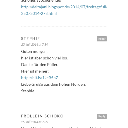
Schönes Wochenende!
http://deltajani.blogspot.de/2014/07/freitagsfuller-
25072014-278.html
STEPHIE
Reply
25. Juli 2014 at 7:34
Guten morgen,
hier ist aber schon viel los.
Danke für den Füller.
Hier ist meiner:
http://bit.ly/1keB5pZ
Liebe Grüße aus dem hohen Norden.
Stephie
FROLLEIN SCHOKO
Reply
25. Juli 2014 at 7:35