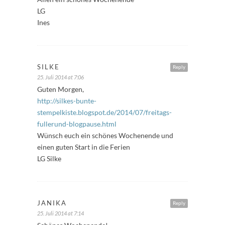
LG
Ines
SILKE
Reply
25. Juli 2014 at 7:06
Guten Morgen,
http://silkes-bunte-
stempelkiste.blogspot.de/2014/07/freitags-
fullerund-blogpause.html
Wünsch euch ein schönes Wochenende und
einen guten Start in die Ferien
LG Silke
JANIKA
Reply
25. Juli 2014 at 7:14