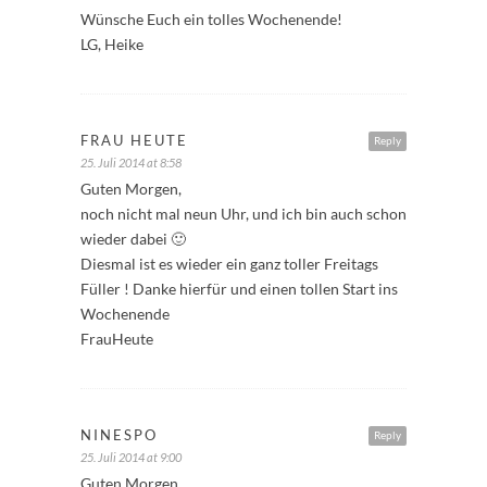
Wünsche Euch ein tolles Wochenende!
LG, Heike
FRAU HEUTE
Reply
25. Juli 2014 at 8:58
Guten Morgen,
noch nicht mal neun Uhr, und ich bin auch schon
wieder dabei 🙂
Diesmal ist es wieder ein ganz toller Freitags
Füller ! Danke hierfür und einen tollen Start ins
Wochenende
FrauHeute
NINESPO
Reply
25. Juli 2014 at 9:00
Guten Morgen,