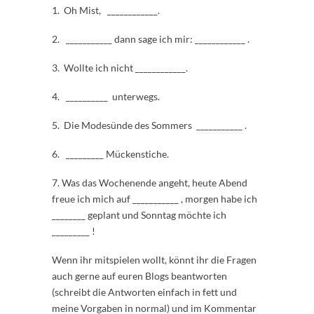
1. Oh Mist, ____________.
2. ___________ dann sage ich mir: ____________ .
3. Wollte ich nicht ____________.
4. __________ unterwegs.
5. Die Modesünde des Sommers ___________ .
6. _________ Mückenstiche.
7. Was das Wochenende angeht, heute Abend
freue ich mich auf ___________ , morgen habe ich
________ geplant und Sonntag möchte ich
_________ !
Wenn ihr mitspielen wollt, könnt ihr die Fragen
auch gerne auf euren Blogs beantworten
(schreibt die Antworten einfach in fett und
meine Vorgaben in normal) und im Kommentar