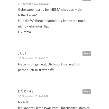
19. November 2014 at 22:34
Gehe super gerne bei HEMA shoppen – ein
toller Laden!
Nur die Weihnachtsabteilung kenne ich noch
nicht – ein guter Tip.
LG Petra
JULI
Reply
20. November 2014 at 0:18
Habe mich gefreut, Dich dort mal endlich
persönlich zu treffen 🙂
DÖRTHE
Reply
20. November 2014 at 8:49
Na toll!!!
Ich kannte Hema zwar vom Hörensagen, dass es