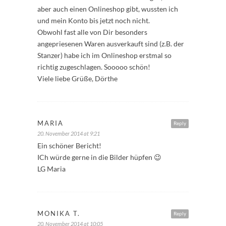
aber auch einen Onlineshop gibt, wussten ich
und mein Konto bis jetzt noch nicht.
Obwohl fast alle von Dir besonders
angepriesenen Waren ausverkauft sind (z.B. der
Stanzer) habe ich im Onlineshop erstmal so
richtig zugeschlagen. Sooooo schön!
Viele liebe Grüße, Dörthe
MARIA
Reply
20. November 2014 at 9:21
Ein schöner Bericht!
ICh würde gerne in die Bilder hüpfen 😉
LG Maria
MONIKA T.
Reply
20. November 2014 at 10:05