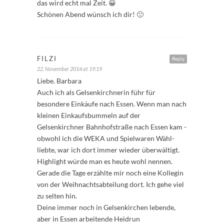
das wird echt mal Zeit. 😀
Schönen Abend wünsch ich dir! 🙂
FILZI
Reply
22. November 2014 at 19:19
Liebe. Barbara
Auch ich als Gelsenkirchnerin führ für
besondere Einkäufe nach Essen. Wenn man nach
kleinen Einkaufsbummeln auf der
Gelsenkirchner Bahnhofstraße nach Essen kam -
obwohl ich die WEKA und Spielwaren Wähl-
liebte, war ich dort immer wieder überwältigt.
Highlight würde man es heute wohl nennen.
Gerade die Tage erzählte mir noch eine Kollegin
von der Weihnachtsabteilung dort. Ich gehe viel
zu selten hin.
Deine immer noch in Gelsenkirchen lebende,
aber in Essen arbeitende Heidrun