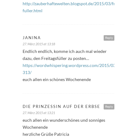
http://zauberhaftewelten.blogspot.de/2015/03/freitags-
fuller.html
JANINA
Reply
27. März 2015 at 13:18
Endlich endlich, komme ich auch mal wieder
dazu, den Freitagsfüller zu posten…
https://wordwhispering.wordpress.com/2015/03/27/freitags
313/
euch allen ein schönes Wochenende
DIE PRINZESSIN AUF DER ERBSE
Reply
27. März 2015 at 13:21
euch allen ein wunderschönes und sonniges
Wochenende
herzliche Grüße Patricia