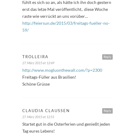
fühlt es sich so an, als hätte ich ihn doch gestern
erst das letze Mal veröffentlicht.. diese Woche
raste wie verrückt an uns vorüber…
http://feiersun.de/2015/03/freitags-fueller-no-
59/
TROLLEIRA
Reply
27. März 2015 at 12:49
http://www.mogluonthewall.com/?p=2300
Freitags-Füller aus Brasilien!
Schöne Grüsse
CLAUDIA CLAUSSEN
Reply
27. März 2015 at 12:51
Startet gut in die Osterferien und genießt jeden
Tag eures Lebens!