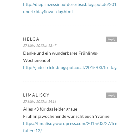
http://dieprinzessinaufdererbse.blogspot.de/2015/03/freitag
und-fridayflowerday.html
HELGA
Reply
27. März 2015 at 13:47
Danke und ein wunderbares Frühlings-
Wochenende!
http://jadestrickt.blogspot.co.at/2015/03/freitagsfuller_27.
LIMALISOY
Reply
27. März 2015 at 14:16
Alles <3 für das leider graue
Frühlingswochenende wünscht euch Yvonne
https://limalisoy.wordpress.com/2015/03/27/freitags-
fuller-12/