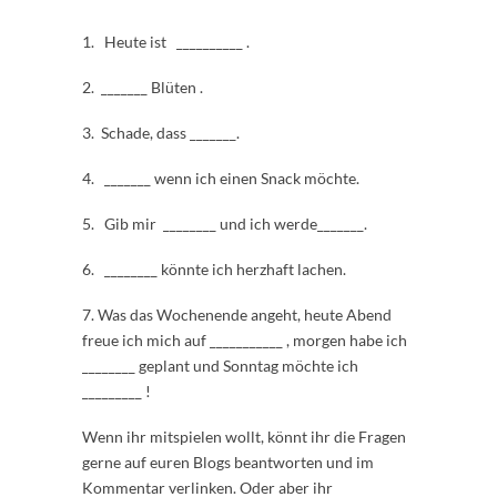
1. Heute ist __________ .
2. _______ Blüten .
3. Schade, dass _______.
4. _______ wenn ich einen Snack möchte.
5. Gib mir ________ und ich werde_______.
6. ________ könnte ich herzhaft lachen.
7. Was das Wochenende angeht, heute Abend
freue ich mich auf ___________ , morgen habe ich
________ geplant und Sonntag möchte ich
_________ !
Wenn ihr mitspielen wollt, könnt ihr die Fragen
gerne auf euren Blogs beantworten und im
Kommentar verlinken. Oder aber ihr