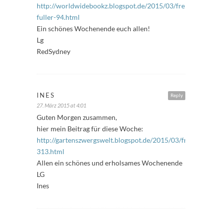
http://worldwidebookz.blogspot.de/2015/03/freitags-
fuller-94.html
Ein schönes Wochenende euch allen!
Lg
RedSydney
INES
Reply
27. März 2015 at 4:01
Guten Morgen zusammen,
hier mein Beitrag für diese Woche:
http://gartenszwergswelt.blogspot.de/2015/03/freitagsfuller
313.html
Allen ein schönes und erholsames Wochenende
LG
Ines