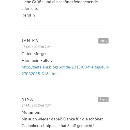
Liebe Grüße und ein schönes Wochenende
allerseits,
Kerstin
JANIKA
Reply
27. März 2015 at 7:54
Guten Morgen,
Hier mein Füller:
http://deltajani.blogspot.de/2015/03/freitagsfuller-
27032015-313.html
NINA
Reply
27. März 2015 at 7:57
Moinmoin,
bin auch wieder dabei! Danke für die schönen
Gedankenschnippsel; hat Spaß gemacht!