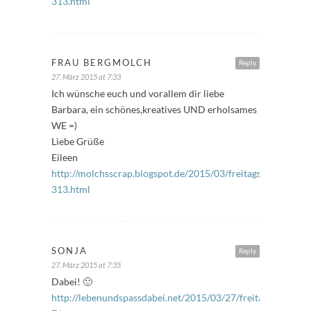
313.html
FRAU BERGMOLCH
Reply
27. März 2015 at 7:33
Ich wünsche euch und vorallem dir liebe
Barbara, ein schönes,kreatives UND erholsames
WE =)
Liebe Grüße
Eileen
http://molchsscrap.blogspot.de/2015/03/freitagsfuller-
313.html
SONJA
Reply
27. März 2015 at 7:35
Dabei! 🙂
http://lebenundspassdabei.net/2015/03/27/freitagsfuller-