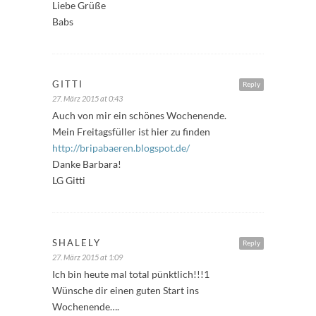
Liebe Grüße
Babs
GITTI
Reply
27. März 2015 at 0:43
Auch von mir ein schönes Wochenende.
Mein Freitagsfüller ist hier zu finden
http://bripabaeren.blogspot.de/
Danke Barbara!
LG Gitti
SHALELY
Reply
27. März 2015 at 1:09
Ich bin heute mal total pünktlich!!!1
Wünsche dir einen guten Start ins
Wochenende….