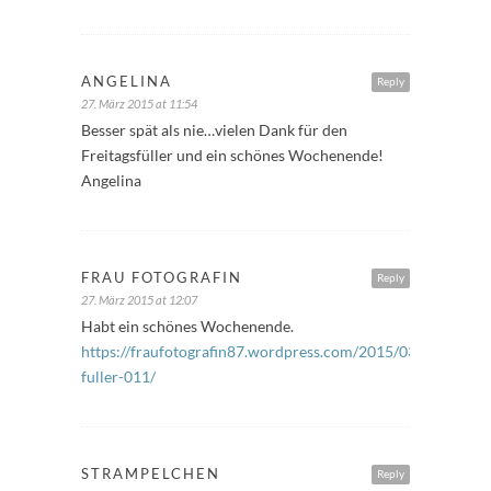
ANGELINA
Reply
27. März 2015 at 11:54
Besser spät als nie…vielen Dank für den
Freitagsfüller und ein schönes Wochenende!
Angelina
FRAU FOTOGRAFIN
Reply
27. März 2015 at 12:07
Habt ein schönes Wochenende.
https://fraufotografin87.wordpress.com/2015/03/27/freitag
fuller-011/
STRAMPELCHEN
Reply