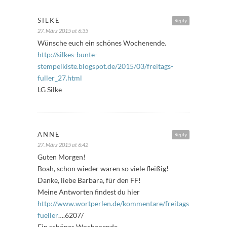
SILKE
Reply
27. März 2015 at 6:35
Wünsche euch ein schönes Wochenende.
http://silkes-bunte-
stempelkiste.blogspot.de/2015/03/freitags-
fuller_27.html
LG Silke
ANNE
Reply
27. März 2015 at 6:42
Guten Morgen!
Boah, schon wieder waren so viele fleißig!
Danke, liebe Barbara, für den FF!
Meine Antworten findest du hier
http://www.wortperlen.de/kommentare/freitags-
fueller
….6207/
Ein schönes Wochenende