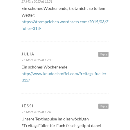
27. März 2015 at 12:31
Ein schönes Wochenende, trotz nicht so tollem
Wetter:
https://strampelchen.wordpress.com/2015/03/27/freitags-
fuller-313/
JULIA
Reply
27. März 2015 at 12:33
Ein schönes Wochenende
http://www.knuddelstoffel.com/freitags-fueller-
313/
JESSI
Reply
27. März 2015 at 12:48
Unsere Textimpulse im dies wöchigen
#FreitagsFüller für Euch frisch getippt dabei