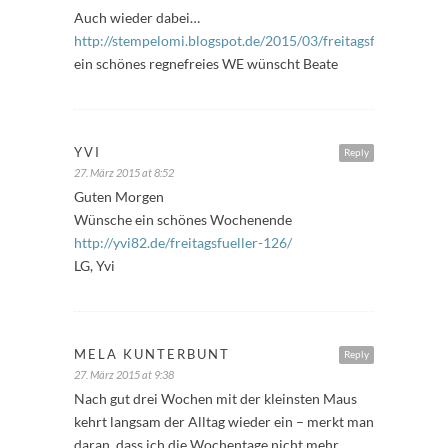
Auch wieder dabei…
http://stempelomi.blogspot.de/2015/03/freitagsfuller_27.ht
ein schönes regnefreies WE wünscht Beate
YVI
Reply
27. März 2015 at 8:52
Guten Morgen
Wünsche ein schönes Wochenende
http://yvi82.de/freitagsfueller-126/
LG, Yvi
MELA KUNTERBUNT
Reply
27. März 2015 at 9:38
Nach gut drei Wochen mit der kleinsten Maus
kehrt langsam der Alltag wieder ein – merkt man
daran, dass ich die Wochentage nicht mehr