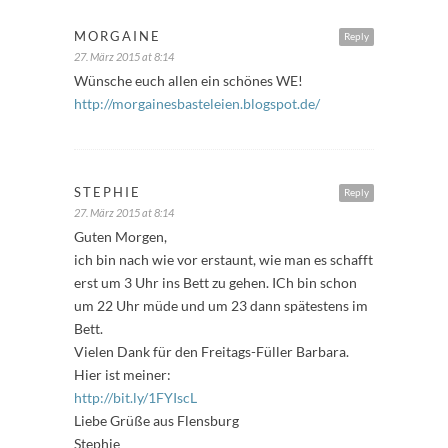
MORGAINE
Reply
27. März 2015 at 8:14
Wünsche euch allen ein schönes WE!
http://morgainesbasteleien.blogspot.de/
STEPHIE
Reply
27. März 2015 at 8:14
Guten Morgen,
ich bin nach wie vor erstaunt, wie man es schafft
erst um 3 Uhr ins Bett zu gehen. ICh bin schon
um 22 Uhr müde und um 23 dann spätestens im
Bett.
Vielen Dank für den Freitags-Füller Barbara.
Hier ist meiner:
http://bit.ly/1FYIscL
Liebe Grüße aus Flensburg
Stephie