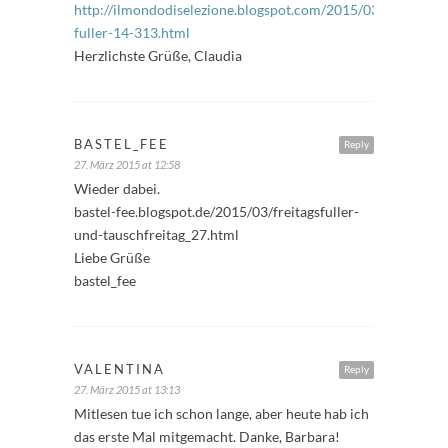
http://ilmondodiselezione.blogspot.com/2015/03/freitags-
fuller-14-313.html
Herzlichste Grüße, Claudia
BASTEL_FEE
Reply
27. März 2015 at 12:58
Wieder dabei.
bastel-fee.blogspot.de/2015/03/freitagsfuller-
und-tauschfreitag_27.html
Liebe Grüße
bastel_fee
VALENTINA
Reply
27. März 2015 at 13:13
Mitlesen tue ich schon lange, aber heute hab ich
das erste Mal mitgemacht. Danke, Barbara!