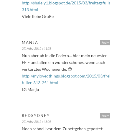
http://shalely1.blogspot.de/2015/03/freitagsfuller-
313.html
Viele liebe Grüße
MANJA
Reply
27. März 2015 at 1:38
Nun aber ab in die Federn… hier mein neuester
FF – und allen ein wunderschönes, wenn auch
verkürztes Wochenende. 😉
http://mylovedthings.blogspot.com/2015/03/freitags-
fuller-313-251.html
LG Manja
REDSYDNEY
Reply
27. März 2015 at 3:03
Noch schnell vor dem Zubettgehen gepostet: