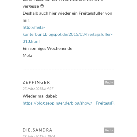
vergesse 😉
Deshalb auch hier wieder ein Freitagsfüller von
mir:
http://mela-
kunterbunt.blogspot.de/2015/03/freitagsfuller-
313.html
Ein sonniges Wochenende
Mela
ZEPPINGER
Reply
27. März 2015 at 9:57
Wieder mal dabei:
https://blog.zeppinger.de/blog/show/__FreitagsFueller__I
DIE.SANDRA
Reply
27. März 2015 at 10:04