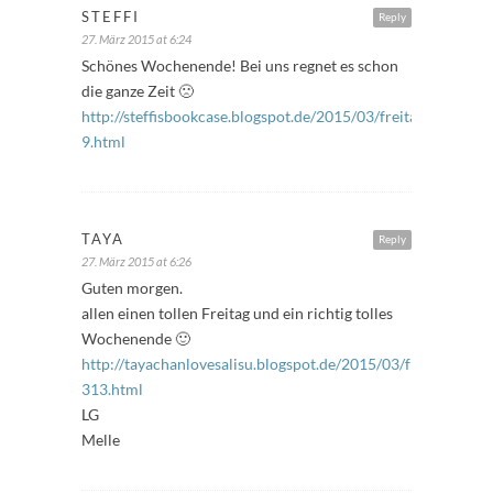
STEFFI
Reply
27. März 2015 at 6:24
Schönes Wochenende! Bei uns regnet es schon
die ganze Zeit 🙁
http://steffisbookcase.blogspot.de/2015/03/freitagsfuller-
9.html
TAYA
Reply
27. März 2015 at 6:26
Guten morgen.
allen einen tollen Freitag und ein richtig tolles
Wochenende 🙂
http://tayachanlovesalisu.blogspot.de/2015/03/freitagsfuller
313.html
LG
Melle