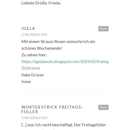
Liebste Grüße. Frieda.
IGELA
Reply
3. Mai 2024 at 9:31
Mit einem Strauss Rosen wünsche ich ein
schönes Wochenende!
Zu sehen hier:
https://igelabooks.blogspot.com/2024/05/freitagsfuller-
3524.html
liebe Grüsse
Irene
WORTGESTRICK FREITAGS-
Reply
FÜLLER
3. Mai 2024 at 9:53
[…] war ich recht beschäftigt. Der Freitagsfüller