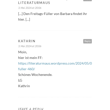
LITERATURMAUS
3. Mai 2024 at 20:06
[…] Den Freitags-Füller von Barbara findet ihr
hier. […]
KATHRIN
Reply
3. Mai 2024 at 20:06
Moin,
hier ist mein FF:
https://literaturmaus.wordpress.com/2024/05/03/freitags-
fuller-460/
Schönes Wochenende.
LG
Kathrin
LEAVE A REPLY