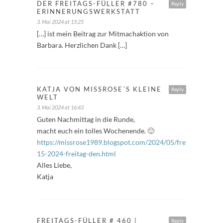
DER FREITAGS-FÜLLER #780 –
Reply
ERINNERUNGSWERKSTATT
3. Mai 2024 at 15:25
[…] ist mein Beitrag zur Mitmachaktion von
Barbara. Herzlichen Dank […]
KATJA VON MISSROSE´S KLEINE
Reply
WELT
3. Mai 2024 at 16:43
Guten Nachmittag in die Runde,
macht euch ein tolles Wochenende. 🙂
https://missrose1989.blogspot.com/2024/05/freitagfuller-
15-2024-freitag-den.html
Alles Liebe,
Katja
FREITAGS-FÜLLER # 460 |
Reply