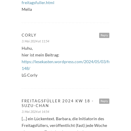
freitagsfuller.html
Mella
CORLY
Reply
3. Mai 2024 at 11:54
Huhu,
hier ist mein Beitrag:
https://lesekasten.wordpress.com/2024/05/03/freitagsfuelle
148/
LG Corly
FREITAGSFÜLLER 2024 KW 18 -
Reply
SUZU-CHAN
3. Mai 2024 at 14:54
[…] ein Lückentext. Barbara, die Initiatorin des
Freitagsfüllers, veröffentlicht (fast) jede Woche