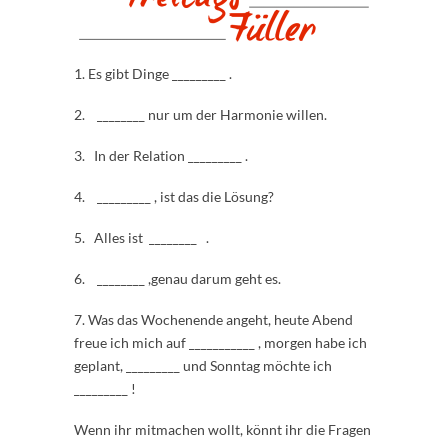
1. Es gibt Dinge _________ .
2. ________ nur um der Harmonie willen.
3. In der Relation _________ .
4. _________ , ist das die Lösung?
5. Alles ist ________ .
6. ________ ,genau darum geht es.
7. Was das Wochenende angeht, heute Abend
freue ich mich auf ___________ , morgen habe ich
geplant, _________ und Sonntag möchte ich
_________ !
Wenn ihr mitmachen wollt, könnt ihr die Fragen