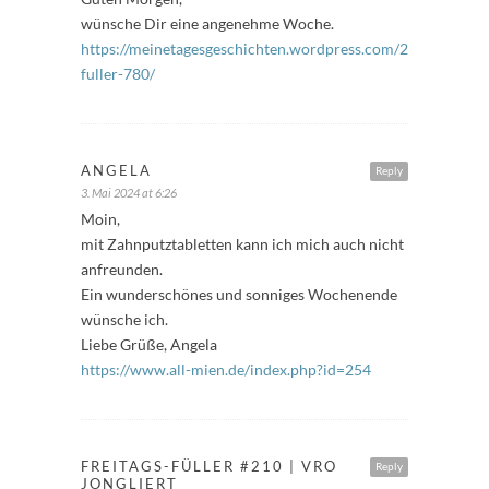
wünsche Dir eine angenehme Woche.
https://meinetagesgeschichten.wordpress.com/2024/05/03/f
fuller-780/
ANGELA
Reply
3. Mai 2024 at 6:26
Moin,
mit Zahnputztabletten kann ich mich auch nicht
anfreunden.
Ein wunderschönes und sonniges Wochenende
wünsche ich.
Liebe Grüße, Angela
https://www.all-mien.de/index.php?id=254
FREITAGS-FÜLLER #210 | VRO
Reply
JONGLIERT