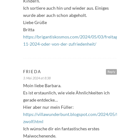
Kindern.
Ich sortiere auch hin und wieder aus. Einiges
wurde aber auch schon abgeholt.
Liebe Grüße
Britta
https://brigantiskosmos.com/2024/05/03/freitagsfuller-
11-2024-oder-von-der-zufriedenheit/
FRIEDA
Reply
3. Mai 2024 at 8:38
Moin liebe Barbara.
Es ist erstaunlich, wie viele Ähnlichkeiten ich
gerade entdecke…
Hier aber nur mein Füller:
https://villawunderbunt.blogspot.com/2024/05/freitagsfulle
zwolf.html
Ich wünsche dir ein fantastisches erstes
Maiwochenende.