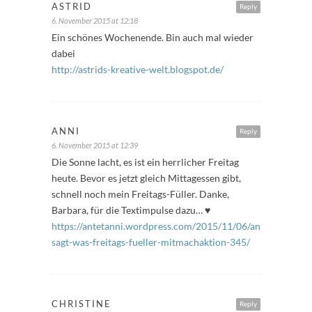
ASTRID
Reply
6. November 2015 at 12:18
Ein schönes Wochenende. Bin auch mal wieder
dabei
http://astrids-kreative-welt.blogspot.de/
ANNI
Reply
6. November 2015 at 12:39
Die Sonne lacht, es ist ein herrlicher Freitag
heute. Bevor es jetzt gleich Mittagessen gibt,
schnell noch mein Freitags-Füller. Danke,
Barbara, für die Textimpulse dazu… ♥
https://antetanni.wordpress.com/2015/11/06/antetanni-
sagt-was-freitags-fueller-mitmachaktion-345/
CHRISTINE
Reply