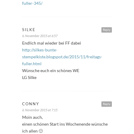
fuller-345/
SILKE
Reply
6. November 2015 at 6:57
Endlich mal wieder bei FF dabei
http://silkes-bunte-
stempelkiste.blogspot.de/2015/11/freitags-
fuller.html
Wünsche euch ein schönes WE
LG Silke
CONNY
Reply
6. November 2015 at 7:15
Moin auch,
einen schönen Start ins Wochenende wünsche
ich allen 🙂