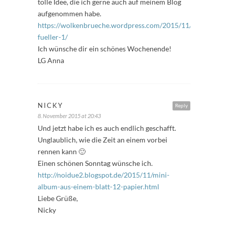
tolle Idee, die ich gerne auch auf meinem Blog
aufgenommen habe.
https://wolkenbrueche.wordpress.com/2015/11/06/freitags
fueller-1/
Ich wünsche dir ein schönes Wochenende!
LG Anna
NICKY
Reply
8. November 2015 at 20:43
Und jetzt habe ich es auch endlich geschafft.
Unglaublich, wie die Zeit an einem vorbei
rennen kann 🙂
Einen schönen Sonntag wünsche ich.
http://noidue2.blogspot.de/2015/11/mini-
album-aus-einem-blatt-12-papier.html
Liebe Grüße,
Nicky