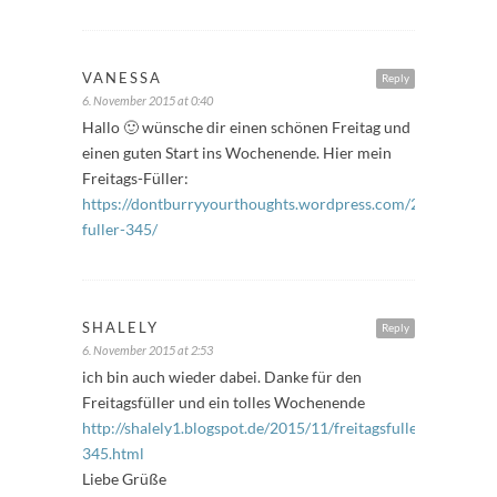
VANESSA
Reply
6. November 2015 at 0:40
Hallo 🙂 wünsche dir einen schönen Freitag und
einen guten Start ins Wochenende. Hier mein
Freitags-Füller:
https://dontburryyourthoughts.wordpress.com/2015/11/06/f
fuller-345/
SHALELY
Reply
6. November 2015 at 2:53
ich bin auch wieder dabei. Danke für den
Freitagsfüller und ein tolles Wochenende
http://shalely1.blogspot.de/2015/11/freitagsfuller-
345.html
Liebe Grüße