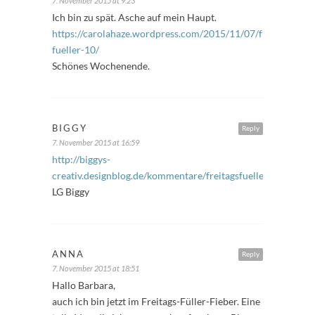
7. November 2015 at 9:23
Ich bin zu spät. Asche auf mein Haupt.
https://carolahaze.wordpress.com/2015/11/07/freitags-
fueller-10/
Schönes Wochenende.
BIGGY
Reply
7. November 2015 at 16:59
http://biggys-
creativ.designblog.de/kommentare/freitagsfueller
….2090/
LG Biggy
ANNA
Reply
7. November 2015 at 18:51
Hallo Barbara,
auch ich bin jetzt im Freitags-Füller-Fieber. Eine