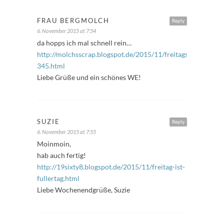
FRAU BERGMOLCH
Reply
6. November 2015 at 7:54
da hopps ich mal schnell rein…
http://molchsscrap.blogspot.de/2015/11/freitagsfuller-
345.html
Liebe Grüße und ein schönes WE!
SUZIE
Reply
6. November 2015 at 7:55
Moinmoin,
hab auch fertig!
http://19sixty8.blogspot.de/2015/11/freitag-ist-
fullertag.html
Liebe Wochenendgrüße, Suzie