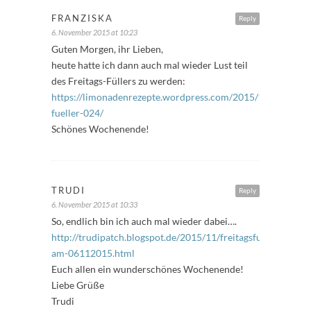
FRANZISKA
Reply
6. November 2015 at 10:23
Guten Morgen, ihr Lieben,
heute hatte ich dann auch mal wieder Lust teil
des Freitags-Füllers zu werden:
https://limonadenrezepte.wordpress.com/2015/11/06/freita
fueller-024/
Schönes Wochenende!
TRUDI
Reply
6. November 2015 at 10:33
So, endlich bin ich auch mal wieder dabei….
http://trudipatch.blogspot.de/2015/11/freitagsfuller-
am-06112015.html
Euch allen ein wunderschönes Wochenende!
Liebe Grüße
Trudi