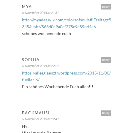
MYA
Reply
6. November 2015 at 21:31
http://myades.wix.com/colorsofsouls#!Freitagsfüller-
345/cmbz/563d0c9a0cf275e9c59b44c6
schönes wochenende euch
SOPHIA
Reply
6. November 2015 at 22:27
https://allesglaenzt.wordpress.com/2015/11/06/freitags-
fueller-6/
Ein schönes Wochenende Euch allen!!!
BACKMAUSI
Reply
6. November 2015 at 22:47
Hy!
Hier ist mein Beitrag: