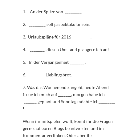
1. An der Spitze von _________ .
2. _________ soll ja spektakulär sein.
3. Urlaubspläne für 2016 _________ .
4. ________, diesen Umstand prangere ich an!
5. In der Vergangenheit ________ .
6. ________ Lieblingsbrot.
7. Was das Wochenende angeht, heute Abend
freue ich mich auf _______, morgen habe ich
_______ geplant und Sonntag möchte ich_________
!
Wenn ihr mitspielen wollt, könnt ihr die Fragen
gerne auf euren Blogs beantworten und im
Kommentar verlinken. Oder aber ihr