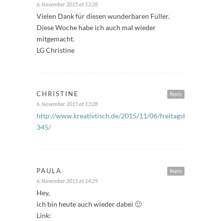
6. November 2015 at 13:28
Vielen Dank für diesen wunderbaren Füller.
Diese Woche habe ich auch mal wieder
mitgemacht.
LG Christine
CHRISTINE
Reply
6. November 2015 at 13:28
http://www.kreativtisch.de/2015/11/06/freitagsfueller-
345/
PAULA
Reply
6. November 2015 at 14:29
Hey,
ich bin heute auch wieder dabei 🙂
Link: