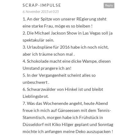
SCRAP-IMPULSE
Reply
6. November 2015 at 0:25
1. An der Spitze von unserer REgierung steht
eine starke Frau, möge es so bleiben !
2. Die Michael Jackson Show in Las Vegas soll ja
spektakulär sein.
3. Urlaubspläne für 2016 habe ich noch nicht,
aber ich träume schon mal .
4. Schokolade macht eine dicke Wampe, diesen
Umstand prangere ich an!
5. In der Vergangenheit scheint alles so
unbeschwert .
6. Schwarzwälder von Hinkel ist und bleibt
Lieblingsbrot.
7. Was das Wochenende angeht, heute Abend
freue ich mich auf Gänseessen mit dem Tennis-
Stammtisch, morgen habe ich Frühstück in
Düsseldorf mit Kiko Hilger geplant und Sonntag
möchte ich anfangen meine Deko auszupacken !