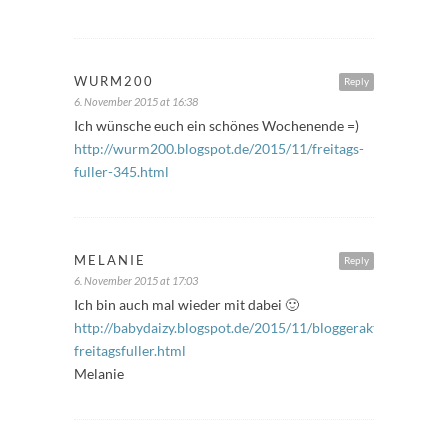
WURM200
Reply
6. November 2015 at 16:38
Ich wünsche euch ein schönes Wochenende =)
http://wurm200.blogspot.de/2015/11/freitags-
fuller-345.html
MELANIE
Reply
6. November 2015 at 17:03
Ich bin auch mal wieder mit dabei 🙂
http://babydaizy.blogspot.de/2015/11/bloggeraktion-
freitagsfuller.html
Melanie