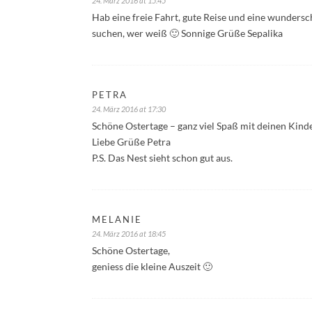
24. März 2016 at 15:45
Hab eine freie Fahrt, gute Reise und eine wundersc
suchen, wer weiß 🙂 Sonnige Grüße Sepalika
PETRA
24. März 2016 at 17:30
Schöne Ostertage – ganz viel Spaß mit deinen Kinde
Liebe Grüße Petra
P.S. Das Nest sieht schon gut aus.
MELANIE
24. März 2016 at 18:45
Schöne Ostertage,
geniess die kleine Auszeit 🙂