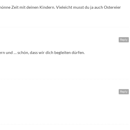
hönne Zeit mit deinen Kindern. Vieleicht musst du ja auch Ostereier
Reply
rn und … schön, dass wir dich begleiten dürfen.
Reply