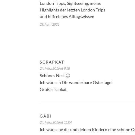
London Tipps, Sightseeing, meine
Highlights der letzten London Trips
und hilfreiches Alltagswissen
29. April 2026
SCRAPKAT
24. März 2016 at 9:58
Schönes Nest 🙂
Ich wünsch Dir wunderbare Ostertage!
Gruß scrapkat
GABI
24. März 2016 at 11:04
Ich wünsche dir und deinen Kindern eine schöne Os