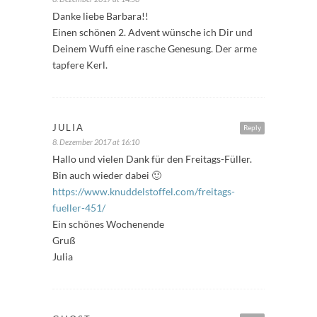
Danke liebe Barbara!!
Einen schönen 2. Advent wünsche ich Dir und
Deinem Wuffi eine rasche Genesung. Der arme
tapfere Kerl.
JULIA
Reply
8. Dezember 2017 at 16:10
Hallo und vielen Dank für den Freitags-Füller.
Bin auch wieder dabei 🙂
https://www.knuddelstoffel.com/freitags-
fueller-451/
Ein schönes Wochenende
Gruß
Julia