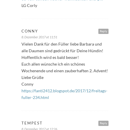
LG Corly
CONNY
Reply
8. Dezember 2017 at 11:51
Vielen Dank für den Füller liebe Barbara und
alle Daumen sind gedrückt für Deine Hündin!
Hoffentlich wird es bald besser!
Euch allen wünsche ich ein schönes
Wochenende und einen zauberhaften 2. Advent!
Liebe Grüße
Conny
https://fanti2412.blogspot.de/2017/12/freitags-
fuller-234.html
TEMPEST
Reply
8. Dezember 2017 at 12:26