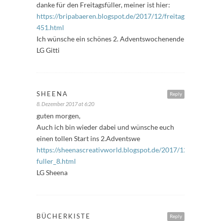
danke für den Freitagsfüller, meiner ist hier:
https://bripabaeren.blogspot.de/2017/12/freitagssfuller-
451.html
Ich wünsche ein schönes 2. Adventswochenende
LG Gitti
SHEENA
Reply
8. Dezember 2017 at 6:20
guten morgen,
Auch ich bin wieder dabei und wünsche euch
einen tollen Start ins 2.Adventswe
https://sheenascreativworld.blogspot.de/2017/12/freitags-
fuller_8.html
LG Sheena
BÜCHERKISTE
Reply