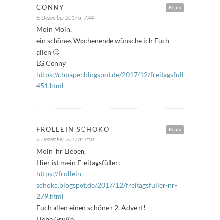
CONNY
Reply
8. Dezember 2017 at 7:44
Moin Moin,
ein schönes Wochenende wünsche ich Euch
allen 🙂
LG Conny
https://cbpaper.blogspot.de/2017/12/freitagsfuller-
451.html
FROLLEIN SCHOKO
Reply
8. Dezember 2017 at 7:50
Moin ihr Lieben,
Hier ist mein Freitagsfüller:
https://frollein-
schoko.blogspot.de/2017/12/freitagsfuller-nr-
279.html
Euch allen einen schönen 2. Advent!
Liebe Grüße