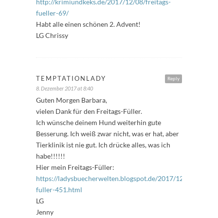
http://krimiundkeks.de/2017/12/08/freitags-
fueller-69/
Habt alle einen schönen 2. Advent!
LG Chrissy
TEMPTATIONLADY
Reply
8. Dezember 2017 at 8:40
Guten Morgen Barbara,
vielen Dank für den Freitags-Füller.
Ich wünsche deinem Hund weiterhin gute
Besserung. Ich weiß zwar nicht, was er hat, aber
Tierklinik ist nie gut. Ich drücke alles, was ich
habe!!!!!!
Hier mein Freitags-Füller:
https://ladysbuecherwelten.blogspot.de/2017/12/freitags-
fuller-451.html
LG
Jenny