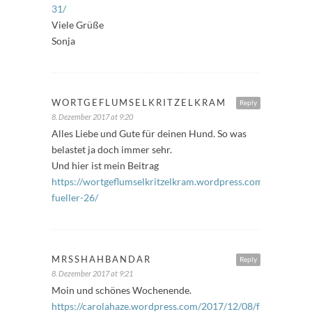
31/
Viele Grüße
Sonja
WORTGEFLUMSELKRITZELKRAM
Reply
8. Dezember 2017 at 9:20
Alles Liebe und Gute für deinen Hund. So was
belastet ja doch immer sehr.
Und hier ist mein Beitrag
https://wortgeflumselkritzelkram.wordpress.com/2017/12/0
fueller-26/
MRSSHAHBANDAR
Reply
8. Dezember 2017 at 9:21
Moin und schönes Wochenende.
https://carolahaze.wordpress.com/2017/12/08/freitags-