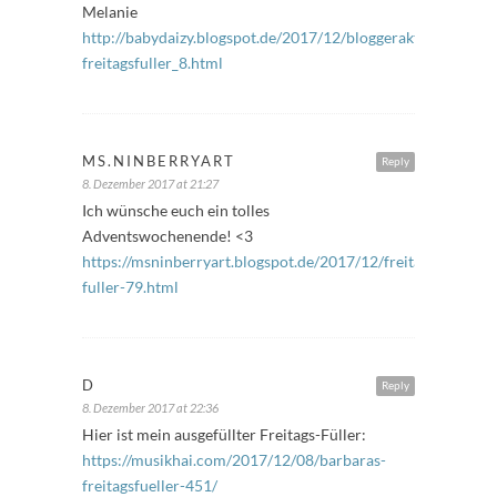
Melanie
http://babydaizy.blogspot.de/2017/12/bloggeraktion-
freitagsfuller_8.html
MS.NINBERRYART
Reply
8. Dezember 2017 at 21:27
Ich wünsche euch ein tolles
Adventswochenende! <3
https://msninberryart.blogspot.de/2017/12/freitags-
fuller-79.html
D
Reply
8. Dezember 2017 at 22:36
Hier ist mein ausgefüllter Freitags-Füller:
https://musikhai.com/2017/12/08/barbaras-
freitagsfueller-451/