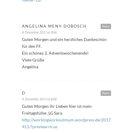
ANGELINA MENY-DOBOSCH
Reply
8. Dezember 2017 at 8:06
Guten Morgen und ein herzliches Dankeschön
für den FF.
Ein schönes 2. Adventswochenende!
Viele Grüße
Angelina
D
Reply
8. Dezember 2017 at 8:08
Guten Morgen ihr Lieben hier ist mein
Freitagsfüller. LG Sara
http://workingworkoutmum.wordpress.de/2017/12/08/freita
451/?preview=true