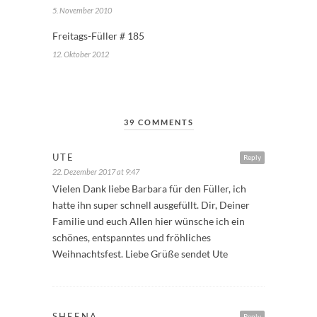
5. November 2010
Freitags-Füller # 185
12. Oktober 2012
39 COMMENTS
UTE
Reply
22. Dezember 2017 at 9:47
Vielen Dank liebe Barbara für den Füller, ich
hatte ihn super schnell ausgefüllt. Dir, Deiner
Familie und euch Allen hier wünsche ich ein
schönes, entspanntes und fröhliches
Weihnachtsfest. Liebe Grüße sendet Ute
SHEENA
Reply