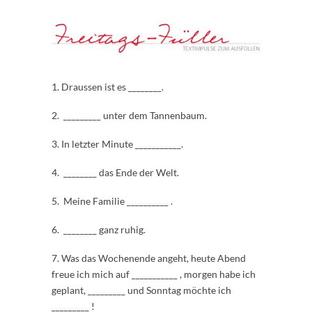
1. Draussen ist es ________.
2. _________ unter dem Tannenbaum.
3. In letzter Minute ___________.
4. ________ das Ende der Welt.
5. Meine Familie __________ .
6. ________ ganz ruhig.
7. Was das Wochenende angeht, heute Abend
freue ich mich auf ___________ , morgen habe ich
geplant, _________ und Sonntag möchte ich
_________ !