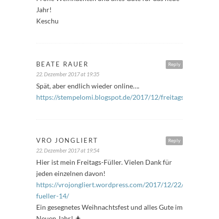
Jahr!
Keschu
BEATE RAUER
Reply
22. Dezember 2017 at 19:35
Spät, aber endlich wieder online….
https://stempelomi.blogspot.de/2017/12/freitagsfuller_22.h
VRO JONGLIERT
Reply
22. Dezember 2017 at 19:54
Hier ist mein Freitags-Füller. Vielen Dank für
jeden einzelnen davon!
https://vrojongliert.wordpress.com/2017/12/22/freitags-
fueller-14/
Ein gesegnetes Weihnachtsfest und alles Gute im
Neuen Jahr! 🎄