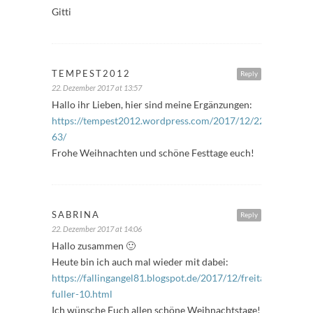
Gitti
TEMPEST2012
Reply
22. Dezember 2017 at 13:57
Hallo ihr Lieben, hier sind meine Ergänzungen:
https://tempest2012.wordpress.com/2017/12/22/freitagsfue
63/
Frohe Weihnachten und schöne Festtage euch!
SABRINA
Reply
22. Dezember 2017 at 14:06
Hallo zusammen 🙂
Heute bin ich auch mal wieder mit dabei:
https://fallingangel81.blogspot.de/2017/12/freitags-
fuller-10.html
Ich wünsche Euch allen schöne Weihnachtstage!