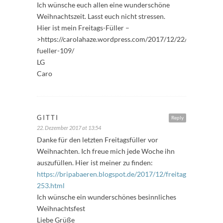
Ich wünsche euch allen eine wunderschöne
Weihnachtszeit. Lasst euch nicht stressen.
Hier ist mein Freitags-Füller –
>https://carolahaze.wordpress.com/2017/12/22/freitags-
fueller-109/
LG
Caro
GITTI
Reply
22. Dezember 2017 at 13:54
Danke für den letzten Freitagsfüller vor
Weihnachten. Ich freue mich jede Woche ihn
auszufüllen. Hier ist meiner zu finden:
https://bripabaeren.blogspot.de/2017/12/freitagsfuller-
253.html
Ich wünsche ein wunderschönes besinnliches
Weihnachtsfest
Liebe Grüße