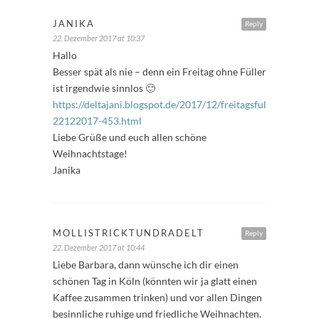
JANIKA
Reply
22. Dezember 2017 at 10:37
Hallo
Besser spät als nie – denn ein Freitag ohne Füller
ist irgendwie sinnlos 🙂
https://deltajani.blogspot.de/2017/12/freitagsfuller-
22122017-453.html
Liebe Grüße und euch allen schöne
Weihnachtstage!
Janika
MOLLISTRICKTUNDRADELT
Reply
22. Dezember 2017 at 10:44
Liebe Barbara, dann wünsche ich dir einen
schönen Tag in Köln (könnten wir ja glatt einen
Kaffee zusammen trinken) und vor allen Dingen
besinnliche ruhige und friedliche Weihnachten.