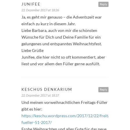
JUNIFEE
Reply
22. Dezember 2017 at 18:26
Ja, es geht mir genauso – die Adventszeit war
einfach zu kurz in diesem Jahr.
Liebe Barbara, auch von mir die schönsten
Wünsche für Dich und Deine Familie für ein
gelungenes und entspanntes Weihnachtsfest.
Liebe Grüße
Junifee, die hier nicht so oft kommentiert, aber
liest und vor allem den Füller gerne ausfüllt.
KESCHUS DENKARIUM
Reply
22. Dezember 2017 at 18:37
Und meinen vorweihnachtlichen Freitags-Füller
gibt es hier:
https://keschu.wordpress.com/2017/12/22/freitags-
fueller-51-2017/
Frohe Weihnachten und alles Gute für das neue