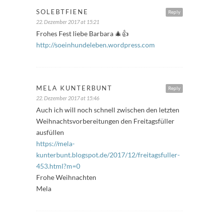
SOLEBTFIENE
Reply
22. Dezember 2017 at 15:21
Frohes Fest liebe Barbara 🎄👍
http://soeinhundeleben.wordpress.com
MELA KUNTERBUNT
Reply
22. Dezember 2017 at 15:46
Auch ich will noch schnell zwischen den letzten
Weihnachtsvorbereitungen den Freitagsfüller
ausfüllen
https://mela-
kunterbunt.blogspot.de/2017/12/freitagsfuller-
453.html?m=0
Frohe Weihnachten
Mela