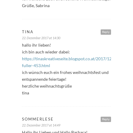
Grüße, Sabrina
TINA
Reply
22. Dezember 2017 at 14:30
hallo ihr lieben!
ich bin auch wieder dabei:
https://tinaskreativeseite.blogspot.co.at/2017/12/freitags-
fuller-453.html
ich wünsch euch ein frohes weihnachtsfest und
entspannende feiertage!
herzliche weihnachtsgrüße
tina
SOMMERLESE
Reply
22. Dezember 2017 at 14:49
Hallo ihr Lieben und Hallo Barbara!