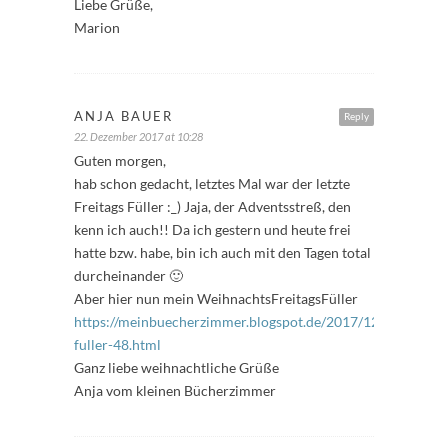
Liebe Grüße,
Marion
ANJA BAUER
Reply
22. Dezember 2017 at 10:28
Guten morgen,
hab schon gedacht, letztes Mal war der letzte
Freitags Füller :_) Jaja, der Adventsstreß, den
kenn ich auch!! Da ich gestern und heute frei
hatte bzw. habe, bin ich auch mit den Tagen total
durcheinander 🙂
Aber hier nun mein WeihnachtsFreitagsFüller
https://meinbuecherzimmer.blogspot.de/2017/12/freitags-
fuller-48.html
Ganz liebe weihnachtliche Grüße
Anja vom kleinen Bücherzimmer