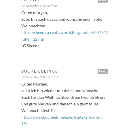
22. Dezember 2017 at 9:48
Guten morgen,
Sooo bin auch daaaa und wünsche euch frohe
Weihnachten
https://sheenascreativworld.blogspot.de/2017/12/freitags-
fuller_22.html
LG Sheena
BUCHLIEBLINGE
Reply
22. Dezember 2017 at 10:14
Guten Morgen,
auch ich bin wieder mit dabei und wünsche
Euch für den Weihnachtsendspurt wenig Stress
und gute Nerven und danach ein ganz tolles
Weihnachtsfest!!!!
http://www.buchlieblinge.de/freitags-fueller-
19/