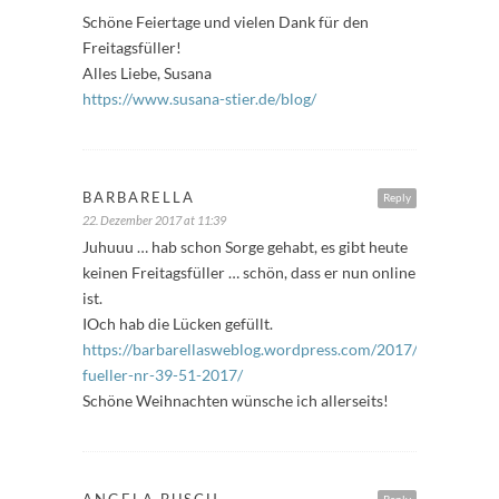
Schöne Feiertage und vielen Dank für den
Freitagsfüller!
Alles Liebe, Susana
https://www.susana-stier.de/blog/
BARBARELLA
Reply
22. Dezember 2017 at 11:39
Juhuuu … hab schon Sorge gehabt, es gibt heute
keinen Freitagsfüller … schön, dass er nun online
ist.
IOch hab die Lücken gefüllt.
https://barbarellasweblog.wordpress.com/2017/12/22/freit
fueller-nr-39-51-2017/
Schöne Weihnachten wünsche ich allerseits!
ANGELA BUSCH
Reply