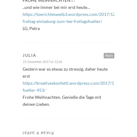
FROHE WEIHNACHTEN!!!
..und wie immer bei mir erst heute…
https://toerichtesweib3.wordpress.com/2017/12/23/spruec
freitag-einladung-zum-tee-freitagsfueller/
LG, Petra
JULIA
Reply
23. Dezember 2017 at 13:26
Gestern war es etwas zu stressig, daher heute
erst
https://kreativeskonfetti.wordpress.com/2017/12/23/freitag
fueller-453/
Frohe Weihnachten. Genieße die Tage mit
deinen Lieben.
LEAVE A REPLY