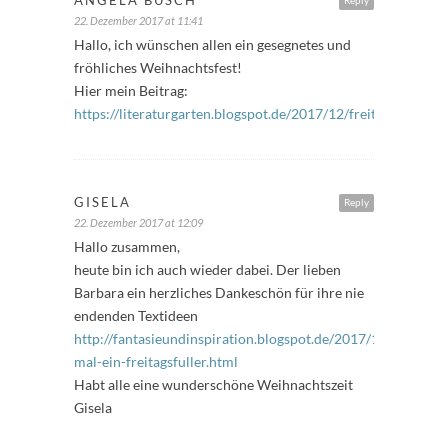
22. Dezember 2017 at 11:41
Hallo, ich wünschen allen ein gesegnetes und
fröhliches Weihnachtsfest!
Hier mein Beitrag:
https://literaturgarten.blogspot.de/2017/12/freitagsfuller_2
GISELA
Reply
22. Dezember 2017 at 12:09
Hallo zusammen,
heute bin ich auch wieder dabei. Der lieben
Barbara ein herzliches Dankeschön für ihre nie
endenden Textideen
http://fantasieundinspiration.blogspot.de/2017/12/wieder-
mal-ein-freitagsfuller.html
Habt alle eine wunderschöne Weihnachtszeit
Gisela