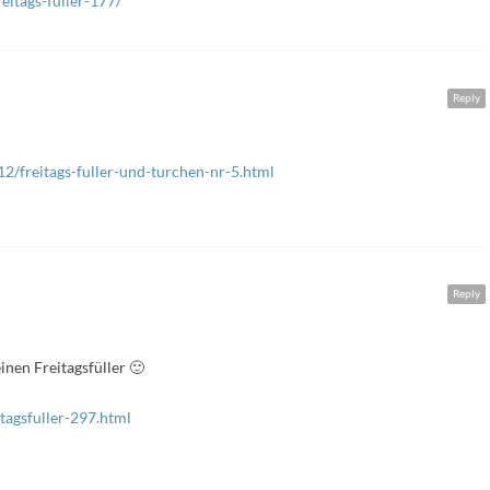
eitags-fuller-177/
Reply
12/freitags-fuller-und-turchen-nr-5.html
Reply
einen Freitagsfüller 🙂
tagsfuller-297.html