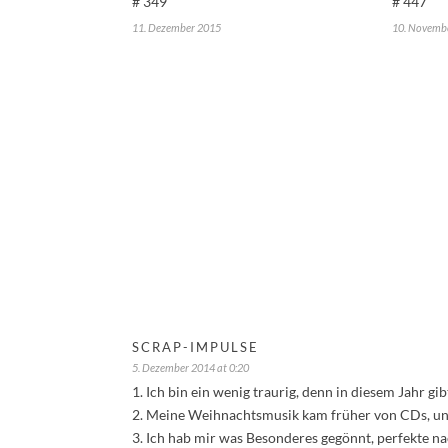
# 349
# 447
11. Dezember 2015
10. Novemb
SCRAP-IMPULSE
5. Dezember 2014 at 0:20
1. Ich bin ein wenig traurig, denn in diesem Jahr gi
2. Meine Weihnachtsmusik kam früher von CDs, und
3. Ich hab mir was Besonderes gegönnt, perfekte n