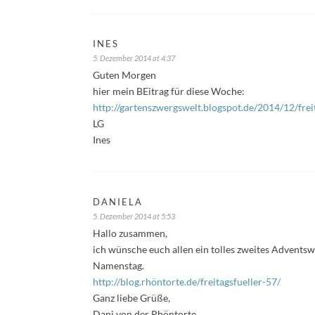
INES
5. Dezember 2014 at 4:37
Guten Morgen
hier mein BEitrag für diese Woche:
http://gartenszwergswelt.blogspot.de/2014/12/frei
LG
Ines
DANIELA
5. Dezember 2014 at 5:53
Hallo zusammen,
ich wünsche euch allen ein tolles zweites Advents
Namenstag.
http://blog.rhöntorte.de/freitagsfueller-57/
Ganz liebe Grüße,
Dani von der Rhöntorte