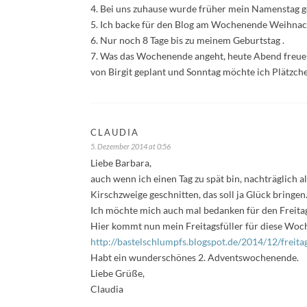
4. Bei uns zuhause wurde früher mein Namenstag gef
5. Ich backe für den Blog am Wochenende Weihnac
6. Nur noch 8 Tage bis zu meinem Geburtstag .
7. Was das Wochenende angeht, heute Abend freue 
von Birgit geplant und Sonntag möchte ich Plätzche
CLAUDIA
5. Dezember 2014 at 0:56
Liebe Barbara,
auch wenn ich einen Tag zu spät bin, nachträglich a
Kirschzweige geschnitten, das soll ja Glück bringen
Ich möchte mich auch mal bedanken für den Freitagsf
Hier kommt nun mein Freitagsfüller für diese Woc
http://bastelschlumpfs.blogspot.de/2014/12/freitag
Habt ein wunderschönes 2. Adventswochenende.
Liebe Grüße,
Claudia