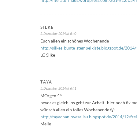
http://literaturmaus.wordpress.com/2014/12/05/fr
SILKE
5. Dezember 2014 at 6:40
Euch allen ein schönes Wochenende
http://silkes-bunte-stempelkiste.blogspot.de/2014/
LG Silke
TAYA
5. Dezember 2014 at 6:41
MOrgen ^^
bevor es gleich los geht zur Arbeit.. hier noch fix m
wünsch allen ein tolles Wochenende 🙂
http://tayachanlovesalisu.blogspot.de/2014/12/frei
Melle