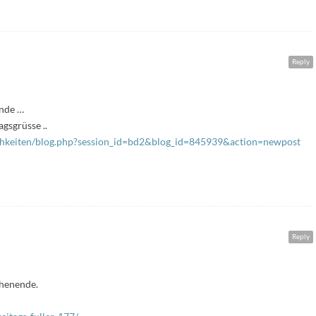
Reply
nde …
gsgrüsse ..
ichkeiten/blog.php?session_id=bd2&blog_id=845939&action=newpost
Reply
chenende.