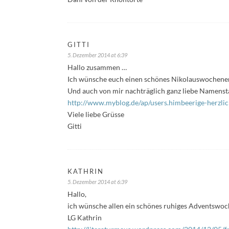
GITTI
5. Dezember 2014 at 6:39
Hallo zusammen …
Ich wünsche euch einen schönes Nikolauswochene
Und auch von mir nachträglich ganz liebe Namensta
http://www.myblog.de/ap/users.himbeerige-herzl
Viele liebe Grüsse
Gitti
KATHRIN
5. Dezember 2014 at 6:39
Hallo,
ich wünsche allen ein schönes ruhiges Adventswo
LG Kathrin