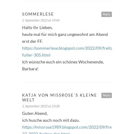
SOMMERLESE
Reply
2. September 2022 at 19:49
Hallo ihr Lieben,
heute mal für mich ganz ungewohnt am Abend
erst der FF.
https://sommerlese.blogspot.com/2022/09/freitags-
fuller-305.html
Ich wünsche euch ein schönes Wochenende,
Barbara!
KATJA VON MISSROSE´S KLEINE
Reply
WELT
2. September 2022 at 23:28
Guten Abend,
ich husche auch noch mit dazu.
https://missrose1989.blogspot.com/2022/09/freitagfuller-
27-2022-freitag-den.html