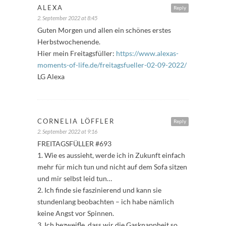
ALEXA
Reply
2. September 2022 at 8:45
Guten Morgen und allen ein schönes erstes
Herbstwochenende.
Hier mein Freitagsfüller:
https://www.alexas-
moments-of-life.de/freitagsfueller-02-09-2022/
LG Alexa
CORNELIA LÖFFLER
Reply
2. September 2022 at 9:16
FREITAGSFÜLLER #693
1. Wie es aussieht, werde ich in Zukunft einfach
mehr für mich tun und nicht auf dem Sofa sitzen
und mir selbst leid tun…
2. Ich finde sie faszinierend und kann sie
stundenlang beobachten – ich habe nämlich
keine Angst vor Spinnen.
3. Ich bezweifle, dass wir die Gasknappheit so