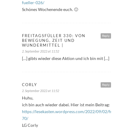
fueller-026/
Schönes Wochenende euch. 🙂
FREITAGSFÜLLER 330: VON
Reply
BEWEGUNG, ZEIT UND
WUNDERMITTEL |
2. September 2022 at 11:52
[…] gibts wieder diese Aktion und ich bin mit […]
CORLY
Reply
2. September 2022 at 11:52
Huhu,
ich bin auch wieder dabei. Hier ist mein Beitrag:
https://lesekasten.wordpress.com/2022/09/02/freitagsfuelle
70/
LG Corly