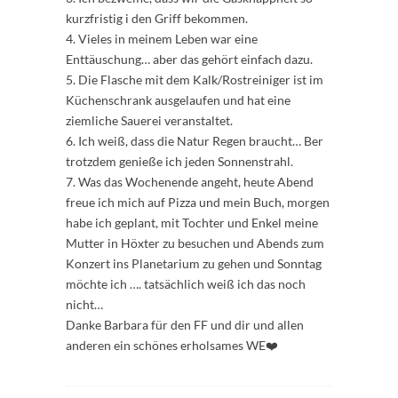
kurzfristig i den Griff bekommen.
4. Vieles in meinem Leben war eine
Enttäuschung… aber das gehört einfach dazu.
5. Die Flasche mit dem Kalk/Rostreiniger ist im
Küchenschrank ausgelaufen und hat eine
ziemliche Sauerei veranstaltet.
6. Ich weiß, dass die Natur Regen braucht… Ber
trotzdem genieße ich jeden Sonnenstrahl.
7. Was das Wochenende angeht, heute Abend
freue ich mich auf Pizza und mein Buch, morgen
habe ich geplant, mit Tochter und Enkel meine
Mutter in Höxter zu besuchen und Abends zum
Konzert ins Planetarium zu gehen und Sonntag
möchte ich …. tatsächlich weiß ich das noch
nicht…
Danke Barbara für den FF und dir und allen
anderen ein schönes erholsames WE❤️