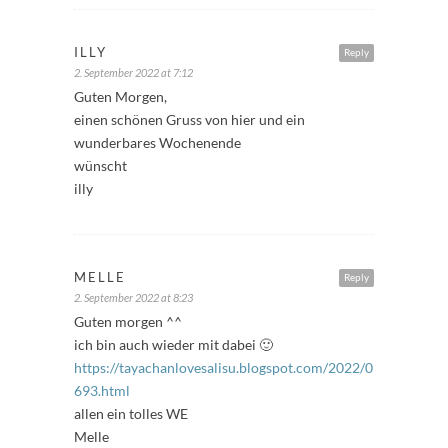
ILLY
Reply
2. September 2022 at 7:12
Guten Morgen,
einen schönen Gruss von hier und ein
wunderbares Wochenende
wünscht
illy
MELLE
Reply
2. September 2022 at 8:23
Guten morgen ^^
ich bin auch wieder mit dabei 🙂
https://tayachanlovesalisu.blogspot.com/2022/09/freitagsful
693.html
allen ein tolles WE
Melle