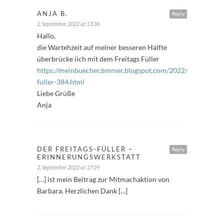
ANJA B.
Reply
2. September 2022 at 13:36
Hallo,
die Wartehzeit auf meiner besseren Hälfte
überbrücke iich mit dem Freitags Füller
https://meinbuecherzimmer.blogspot.com/2022/09/freitags-
fuller-384.html
Liebe Grüße
Anja
DER FREITAGS-FÜLLER –
Reply
ERINNERUNGSWERKSTATT
2. September 2022 at 17:29
[…] ist mein Beitrag zur Mitmachaktion von
Barbara. Herzlichen Dank […]