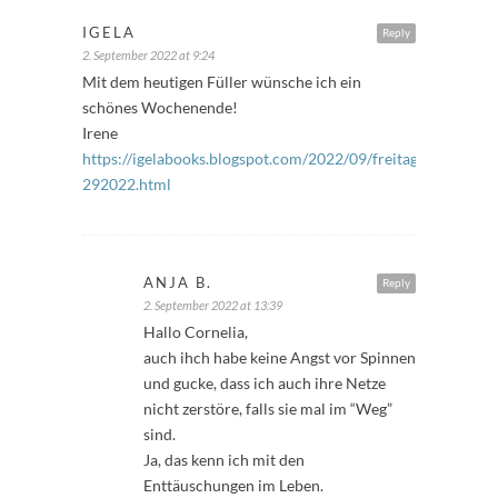
IGELA
Reply
2. September 2022 at 9:24
Mit dem heutigen Füller wünsche ich ein
schönes Wochenende!
Irene
https://igelabooks.blogspot.com/2022/09/freitagsfuller-
292022.html
ANJA B.
Reply
2. September 2022 at 13:39
Hallo Cornelia,
auch ihch habe keine Angst vor Spinnen
und gucke, dass ich auch ihre Netze
nicht zerstöre, falls sie mal im “Weg”
sind.
Ja, das kenn ich mit den
Enttäuschungen im Leben.