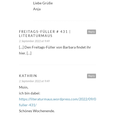
Liebe Grüße
Anja
FREITAGS-FÜLLER # 431 |
Reply
LITERATURMAUS
2. September 2022 at 9:49
[…] Den Freitags-Füller von Barbara findet ihr
hier. […]
KATHRIN
Reply
2. September 2022 at 9:49
Moin,
ich bin dabei:
https://literaturmaus.wordpress.com/2022/09/02/freitags-
fuller-431/
Schönes Wochenende.