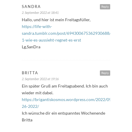
SANDRA
Reply
2. September 2022 at 18:41
Hallo, und hier ist mein Freitagsfüller,
https://life-with-
sandra.tumblr.com/post/694300675362930688/freitagsf%
1-wie-es-aussieht-regnet-es-erst
Lg,SanDra
BRITTA
Reply
2. September 2022 at 19:16
Ein später Gruß am Freitagsabend. Ich bin auch
wieder mit dabei.
https://brigantiskosmos.wordpress.com/2022/09/02/freitags
26-2022/
Ich wünsche dir ein entspanntes Wochenende
Britta