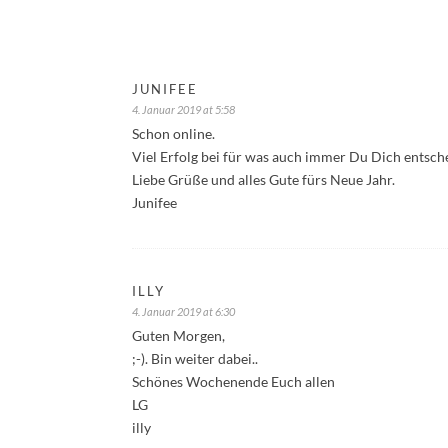
JUNIFEE
4. Januar 2019 at 5:58
Schon online.
Viel Erfolg bei für was auch immer Du Dich entsche
Liebe Grüße und alles Gute fürs Neue Jahr.
Junifee
ILLY
4. Januar 2019 at 6:30
Guten Morgen,
;-). Bin weiter dabei..
Schönes Wochenende Euch allen
LG
illy