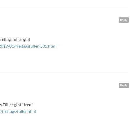
Reply
eitagsfüller gibt
2019/01/freitagsfuller-505.html
Reply
 Füller gibt *freu*
freitags-fuller.html