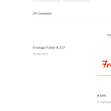
34 Comments
Y
Freitags-Füller # 217
24. Mai 2013
# 644
17. Septemb