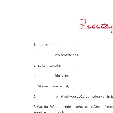
1. In diesem Jahr ___________.
2. ___________ ich schaffe das.
3. Es könnte sein, ___________.
4. ___________ übrigens _________ .
5. Moment, warte mal, ___________ .
6. ___________ wird mir von 2018 auf jeden Fall in 
7. Was das Wochenende angeht, heute Abend freue i
Sonntag möchte ich _________ !