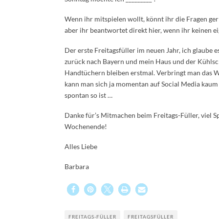
Wenn ihr mitspielen wollt, könnt ihr die Fragen g
aber ihr beantwortet direkt hier, wenn ihr keinen e
Der erste Freitagsfüller im neuen Jahr, ich glaube 
zurück nach Bayern und mein Haus und der Kühlsc
Handtüchern bleiben erstmal. Verbringt man das
kann man sich ja momentan auf Social Media kaum
spontan so ist …
Danke für’s Mitmachen beim Freitags-Füller, viel 
Wochenende!
Alles Liebe
Barbara
FREITAGS-FÜLLER
FREITAGSFÜLLER