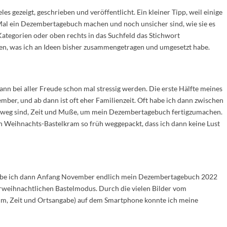
es gezeigt, geschrieben und veröffentlicht. Ein kleiner Tipp, weil einige
Mal ein Dezembertagebuch machen und noch unsicher sind, wie sie es
Kategorien oder oben rechts in das Suchfeld das Stichwort
sen, was ich an Ideen bisher zusammengetragen und umgesetzt habe.
nn bei aller Freude schon mal stressig werden. Die erste Hälfte meines
mber, und ab dann ist oft eher Familienzeit. Oft habe ich dann zwischen
r weg sind, Zeit und Muße, um mein Dezembertagebuch fertigzumachen.
en Weihnachts-Bastelkram so früh weggepackt, dass ich dann keine Lust
 habe ich dann Anfang November endlich mein Dezembertagebuch 2022
 vorweihnachtlichen Bastelmodus. Durch die vielen Bilder vom
m, Zeit und Ortsangabe) auf dem Smartphone konnte ich meine