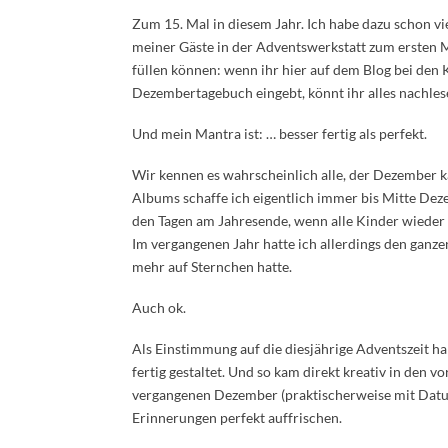
Zum 15. Mal in diesem Jahr. Ich habe dazu schon viel
meiner Gäste in der Adventswerkstatt zum ersten 
füllen können: wenn ihr hier auf dem Blog bei den 
Dezembertagebuch eingebt, könnt ihr alles nachle
Und mein Mantra ist: … besser fertig als perfekt.
Wir kennen es wahrscheinlich alle, der Dezember ka
Albums schaffe ich eigentlich immer bis Mitte Deze
den Tagen am Jahresende, wenn alle Kinder wiede
Im vergangenen Jahr hatte ich allerdings den ganz
mehr auf Sternchen hatte.
Auch ok.
Als Einstimmung auf die diesjährige Adventszeit
fertig gestaltet. Und so kam direkt kreativ in den
vergangenen Dezember (praktischerweise mit Datu
Erinnerungen perfekt auffrischen.