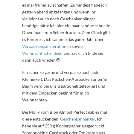
es mal früher zu schaffen. Zumindest habe ich
gestern abend angefangen und wenn ihr
vielleicht auch noch Geschenkanhänger
benötigt, hätte ich hier ein paar schöne schnelle
Downloads zum Selberdrucken. Zum Glück gibt
es Pinterest, ich sammle das ganze Jahr über
Verpackungsinspirationen
sowie
Weihnachtliche Ideen
und zack, ich finde sie
dann auch wieder 😉
Ich schenke gerne und verpacke auch jede
Kleinigkeit. Das Päckchen-Auspacken unter'm
Baum wird bei uns traditionell zelebriert und
mit dem Einpacken beginnt für mich
Weihnachten.
Bei Molly vom Blog Almost Perfect gab es mal
diese entzückenden
Geschenkanhänger
. Ich
habe sie auf 250 g Kopierpapier ausgedruckt,
Scrapbooking-Cardstock oder Tonkarton aus