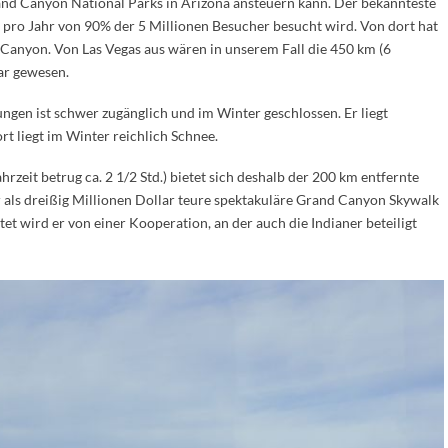
rand Canyon National Parks in Arizona ansteuern kann. Der bekannteste
r pro Jahr von 90% der 5 Millionen Besucher besucht wird. Von dort hat
 Canyon. Von Las Vegas aus wären in unserem Fall die 450 km (6
ar gewesen.
ngen ist schwer zugänglich und im Winter geschlossen. Er liegt
t liegt im Winter reichlich Schnee.
rzeit betrug ca. 2 1/2 Std.) bietet sich deshalb der 200 km entfernte
ls dreißig Millionen Dollar teure spektakuläre Grand Canyon Skywalk
et wird er von einer Kooperation, an der auch die Indianer beteiligt