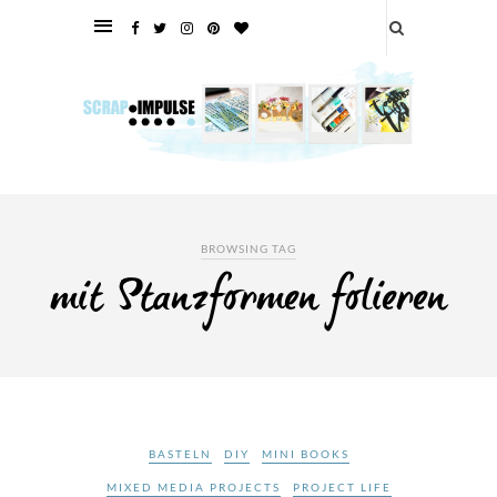
BROWSING TAG
mit Stanzformen folieren
BASTELN
DIY
MINI BOOKS
MIXED MEDIA PROJECTS
PROJECT LIFE