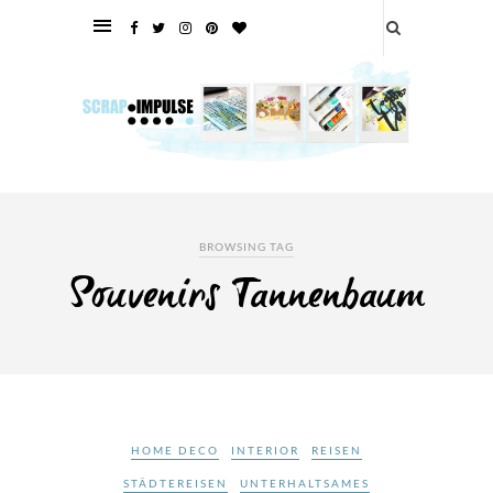
BROWSING TAG
Souvenirs Tannenbaum
HOME DECO
INTERIOR
REISEN
STÄDTEREISEN
UNTERHALTSAMES