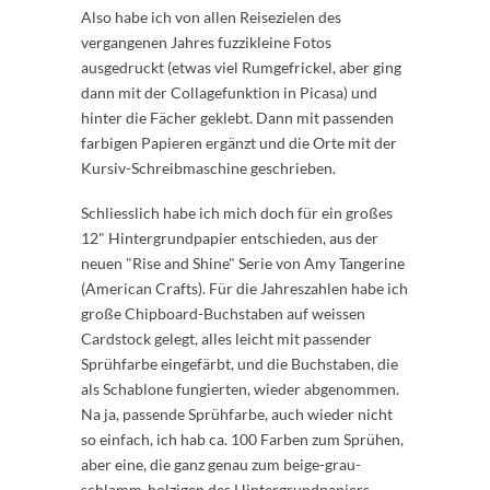
Also habe ich von allen Reisezielen des
vergangenen Jahres fuzzikleine Fotos
ausgedruckt (etwas viel Rumgefrickel, aber ging
dann mit der Collagefunktion in Picasa) und
hinter die Fächer geklebt. Dann mit passenden
farbigen Papieren ergänzt und die Orte mit der
Kursiv-Schreibmaschine geschrieben.
Schliesslich habe ich mich doch für ein großes
12" Hintergrundpapier entschieden, aus der
neuen "Rise and Shine" Serie von Amy Tangerine
(American Crafts). Für die Jahreszahlen habe ich
große Chipboard-Buchstaben auf weissen
Cardstock gelegt, alles leicht mit passender
Sprühfarbe eingefärbt, und die Buchstaben, die
als Schablone fungierten, wieder abgenommen.
Na ja, passende Sprühfarbe, auch wieder nicht
so einfach, ich hab ca. 100 Farben zum Sprühen,
aber eine, die ganz genau zum beige-grau-
schlamm-holzigen des Hintergrundpapiers