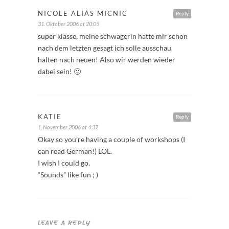
NICOLE ALIAS MICNIC
Reply
31. Oktober 2006 at 20:05
super klasse, meine schwägerin hatte mir schon
nach dem letzten gesagt ich solle ausschau
halten nach neuen! Also wir werden wieder
dabei sein! 🙂
KATIE
Reply
1. November 2006 at 4:37
Okay so you’re having a couple of workshops (I
can read German!) LOL.
I wish I could go.
“Sounds” like fun ; )
LEAVE A REPLY