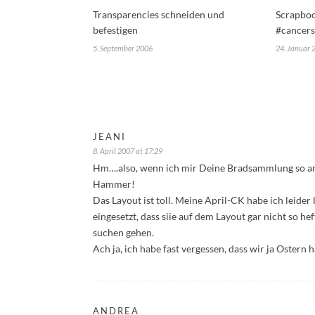
Transparencies schneiden und
Scrapboo
befestigen
#cancers
5. September 2006
24. Januar 
JEANI
8. April 2007 at 17:29
Hm….also, wenn ich mir Deine Bradsammlung so ans
Hammer!
Das Layout ist toll. Meine April-CK habe ich leide
eingesetzt, dass siie auf dem Layout gar nicht so hef
suchen gehen.
Ach ja, ich habe fast vergessen, dass wir ja Ostern
ANDREA