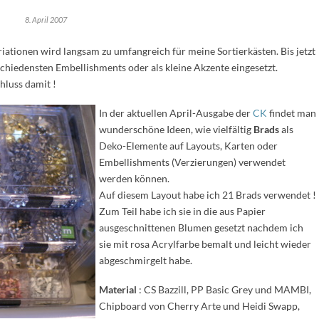
8. April 2007
ationen wird langsam zu umfangreich für meine Sortierkästen. Bis jetzt
schiedensten Embellishments oder als kleine Akzente eingesetzt.
hluss damit !
In der aktuellen April-Ausgabe der
CK
findet man
wunderschöne Ideen, wie vielfältig
Brads
als
Deko-Elemente auf Layouts, Karten oder
Embellishments (Verzierungen) verwendet
werden können.
Auf diesem Layout habe ich 21 Brads verwendet !
Zum Teil habe ich sie in die aus Papier
ausgeschnittenen Blumen gesetzt nachdem ich
sie mit rosa Acrylfarbe bemalt und leicht wieder
abgeschmirgelt habe.
Material
: CS Bazzill, PP Basic Grey und MAMBI,
Chipboard von Cherry Arte und Heidi Swapp,