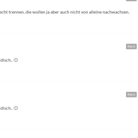
cht trennen, die wollen ja aber auch nicht von alleine nachwachsen.
Reply
disch.. 🙂
Reply
disch.. 🙂