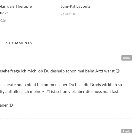
king als Therapie
Juni-Kit Layouts
ucks
25. Mai 2010
2016
5 COMMENTS
Reply
ehe frage ich mich, ob Du deshalb schon mal beim Arzt warst 😉
r bis heute noch nicht bekommen, aber Du hast die Brads wirklich so
tig auffallen. Ich meine – 21 ist schon viel, aber die muss man fast
 haben:D
Reply