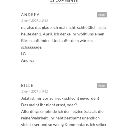
13 COMMENTS
ANDREA
Reply
1. April 2007 at 8:43
na, also das glaub ich mal nicht, schließlich ist ja
heute der 1. April. Ich denke Ihr wollt uns einen
Bären aufbinden. Und außerdem wäre es
schaaaaade.
LG
Andrea
BILLE
Reply
1. April 2007 at 9:42
Jetzt ist mir vor Schreck schlecht geworden!
Das meint ihr nicht ernst, oder?
Allerdings empfinde ich den letzten Satz als die
reine Wahrheit. Ihr habt bestimmt unendlich
viele Leser und so wenig Kommentare. Ich selber