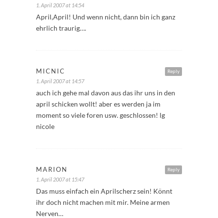
1. April 2007 at 14:54
April,April! Und wenn nicht, dann bin ich ganz
ehrlich traurig….
MICNIC
Reply
1. April 2007 at 14:57
auch ich gehe mal davon aus das ihr uns in den
april schicken wollt! aber es werden ja im
moment so viele foren usw. geschlossen! lg
nicole
MARION
Reply
1. April 2007 at 15:47
Das muss einfach ein Aprilscherz sein! Könnt
ihr doch nicht machen mit mir. Meine armen
Nerven…