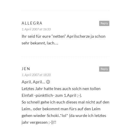
ALLEGRA
Reply
1. April 2007 at 16:33
Ihr seid für eure “netten” Aprilscherze ja schon
sehr bekannt, lach….
JEN
Reply
1. April 2007 at 18:20
April, April… 😉
Letztes Jahr hatte Ines auch solch nen tollen
Einfall -pünktlich- zum 1.April ;-).
So schnell gehe ich euch dieses mal nicht auf den
Leim.. oder bekommt man fürs auf den Leim
gehen wieder Schoki..*lol* (da wurde ich letztes
jahr vergessen ;-))!!