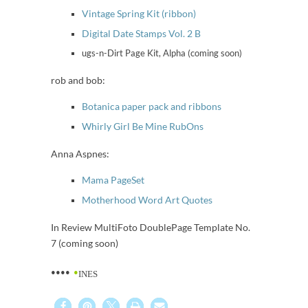
Vintage Spring Kit (ribbon)
Digital Date Stamps Vol. 2 B
ugs-n-Dirt Page Kit, Alpha (coming soon)
rob and bob:
Botanica paper pack and ribbons
Whirly Girl Be Mine RubOns
Anna Aspnes:
Mama PageSet
Motherhood Word Art Quotes
In Review MultiFoto DoublePage Template No.
7 (coming soon)
••••
•
INES