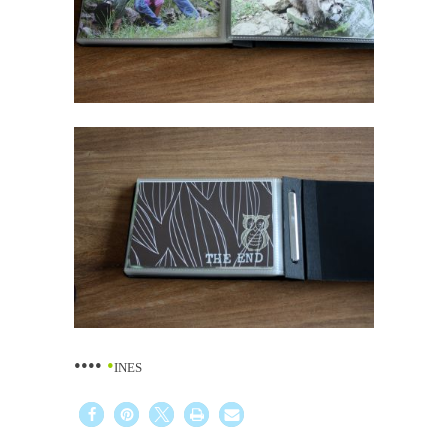
••••
•
INES