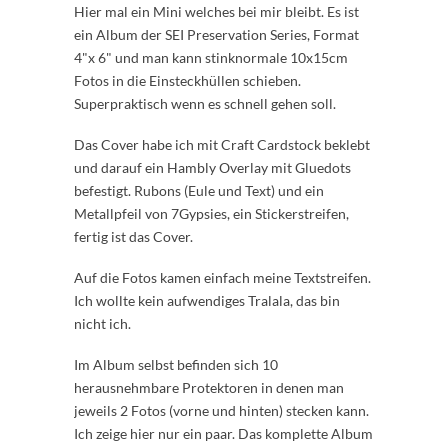
Hier mal ein Mini welches bei mir bleibt. Es ist
ein Album der SEI Preservation Series, Format
4"x 6" und man kann stinknormale 10x15cm
Fotos in die Einsteckhüllen schieben.
Superpraktisch wenn es schnell gehen soll.
Das Cover habe ich mit Craft Cardstock beklebt
und darauf ein Hambly Overlay mit Gluedots
befestigt. Rubons (Eule und Text) und ein
Metallpfeil von 7Gypsies, ein Stickerstreifen,
fertig ist das Cover.
Auf die Fotos kamen einfach meine Textstreifen.
Ich wollte kein aufwendiges Tralala, das bin
nicht ich.
Im Album selbst befinden sich 10
herausnehmbare Protektoren in denen man
jeweils 2 Fotos (vorne und hinten) stecken kann.
Ich zeige hier nur ein paar. Das komplette Album