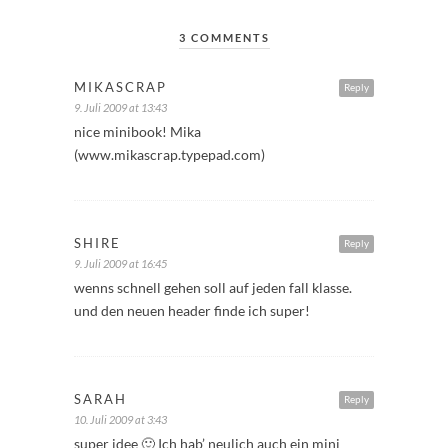
3 COMMENTS
MIKASCRAP
Reply
9. Juli 2009 at 13:43
nice minibook! Mika
(www.mikascrap.typepad.com)
SHIRE
Reply
9. Juli 2009 at 16:45
wenns schnell gehen soll auf jeden fall klasse.
und den neuen header finde ich super!
SARAH
Reply
10. Juli 2009 at 3:43
super idee 🙂 Ich hab’ neulich auch ein mini