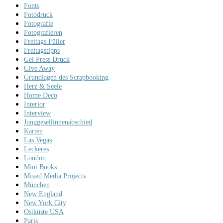
Fonts
Fotodruck
Fotografie
Fotografieren
Freitags Füller
Freitagstipps
Gel Press Druck
Give Away
Grundlagen des Scrapbooking
Herz & Seele
Home Deco
Interior
Interview
Junggesellinnenabschied
Karten
Las Vegas
Leckeres
London
Mini Books
Mixed Media Projects
München
New England
New York City
Ostküste USA
Paris