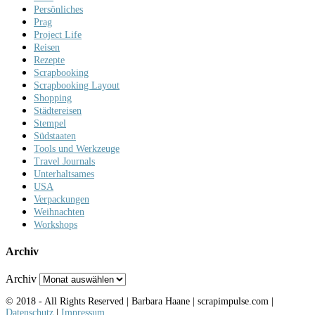
Persönliches
Prag
Project Life
Reisen
Rezepte
Scrapbooking
Scrapbooking Layout
Shopping
Städtereisen
Stempel
Südstaaten
Tools und Werkzeuge
Travel Journals
Unterhaltsames
USA
Verpackungen
Weihnachten
Workshops
Archiv
Archiv
© 2018 - All Rights Reserved | Barbara Haane | scrapimpulse.com |
Datenschutz
|
Impressum