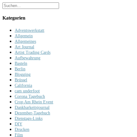
Kategorien
Adventswerkstatt
Allgemein
Allgemeines
Art Journal
Artist Trading Cards
Aufbewahrung
Basteln
Berlin
Blogging
Brüssel
California
cam underfoot
Corona Tagebuch
Crop Am Rhein Event
Dankbarkeitsjournal
Dezember-Tagebuch
Dienstags-Links
DIY
Drucken
Film