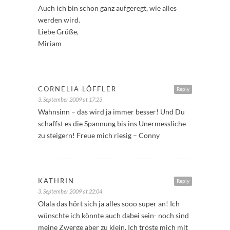
Auch ich bin schon ganz aufgeregt, wie alles
werden wird.
Liebe Grüße,
Miriam
CORNELIA LÖFFLER
Reply
3. September 2009 at 17:23
Wahnsinn – das wird ja immer besser! Und Du
schaffst es die Spannung bis ins Unermessliche
zu steigern! Freue mich riesig – Conny
KATHRIN
Reply
3. September 2009 at 22:04
Olala das hört sich ja alles sooo super an! Ich
wünschte ich könnte auch dabei sein- noch sind
meine Zwerge aber zu klein. Ich tröste mich mit