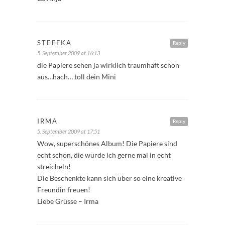
STEFFKA
Reply
5. September 2009 at 16:13
die Papiere sehen ja wirklich traumhaft schön
aus…hach… toll dein Mini
IRMA
Reply
5. September 2009 at 17:51
Wow, superschönes Album! Die Papiere sind
echt schön, die würde ich gerne mal in echt
streicheln!
Die Beschenkte kann sich über so eine kreative
Freundin freuen!
Liebe Grüsse – Irma