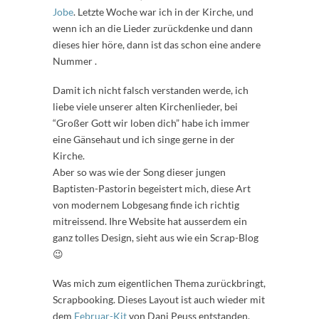
Jobe
. Letzte Woche war ich in der Kirche, und
wenn ich an die Lieder zurückdenke und dann
dieses hier höre, dann ist das schon eine andere
Nummer .
Damit ich nicht falsch verstanden werde, ich
liebe viele unserer alten Kirchenlieder, bei
“Großer Gott wir loben dich” habe ich immer
eine Gänsehaut und ich singe gerne in der
Kirche.
Aber so was wie der Song dieser jungen
Baptisten-Pastorin begeistert mich, diese Art
von modernem Lobgesang finde ich richtig
mitreissend. Ihre Website hat ausserdem ein
ganz tolles Design, sieht aus wie ein Scrap-Blog
😉
Was mich zum eigentlichen Thema zurückbringt,
Scrapbooking. Dieses Layout ist auch wieder mit
dem
Februar-Kit
von Dani Peuss entstanden,