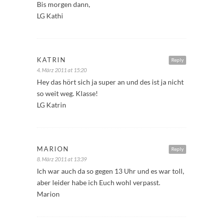
Bis morgen dann,
LG Kathi
KATRIN
Reply
4. März 2011 at 15:20
Hey das hört sich ja super an und des ist ja nicht
so weit weg. Klasse!
LG Katrin
MARION
Reply
8. März 2011 at 13:39
Ich war auch da so gegen 13 Uhr und es war toll,
aber leider habe ich Euch wohl verpasst.
Marion