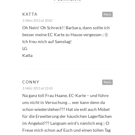
KATTA
Reply
3. März 2011 at 20:02
Oh Nein! Oh Schreck!! Barbara, dann sollte ich
besser meine EC Karte zu Hause vergessen ;-))
Ich freu mich auf Samstag!
LG
Katta
CONNY
Reply
3. März 2011 at 22:43
Na ganz toll Frau Haane, EC-Karte – und führe
uns nicht in Versuchung … wer kann denn da
schon wiederstehen??? Hat sie evtl auch Möbel
für die Erweiterung der häuslichen Lagerflächen
im Angebot??? Langsam wird’s nämlich eng ;-D
Freue mich schon auf Euch und einen tollen Tag