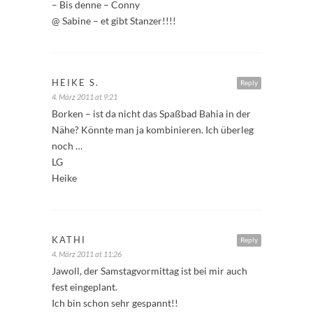
– Bis denne – Conny
@ Sabine – et gibt Stanzer!!!!
HEIKE S.
Reply
4. März 2011 at 9:21
Borken – ist da nicht das Spaßbad Bahia in der
Nähe? Könnte man ja kombinieren. Ich überleg
noch …
LG
Heike
KATHI
Reply
4. März 2011 at 11:26
Jawoll, der Samstagvormittag ist bei mir auch
fest eingeplant.
Ich bin schon sehr gespannt!!