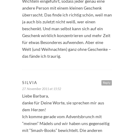
Wichteln eingeführt, sodass jeder genau eine
andere Person mit einem kleinen Geschenk
überrascht. Das finde ich richtig schön, weil man
ja auch bis zuletzt nicht weiß, wer einen
beschenkt. Und man selbst kann sich auf ein
Geschenk wirklich konzentrieren und mehr Zeit
für etwas Besonderes aufwenden. Aber eine
Welt (und Weihnachten) ganz ohne Geschenke –
das fände ich traurig.
SILVIA
Reply
27. November 2011 at 15:52
Liebe Barbara,
danke für Deine Worte, sie sprechen mir aus
dem Herzen!
Ich komme gerade vom Adventsbrunch mit
“meinen” Mädels und wir haben uns gegenseitig
mit “Smash-Books” bewichtelt. Die anderen