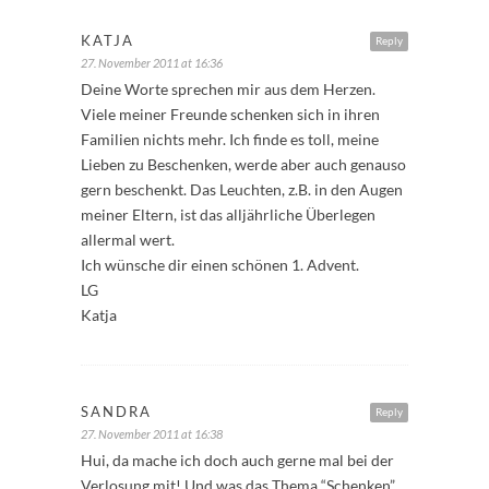
KATJA
Reply
27. November 2011 at 16:36
Deine Worte sprechen mir aus dem Herzen.
Viele meiner Freunde schenken sich in ihren
Familien nichts mehr. Ich finde es toll, meine
Lieben zu Beschenken, werde aber auch genauso
gern beschenkt. Das Leuchten, z.B. in den Augen
meiner Eltern, ist das alljährliche Überlegen
allermal wert.
Ich wünsche dir einen schönen 1. Advent.
LG
Katja
SANDRA
Reply
27. November 2011 at 16:38
Hui, da mache ich doch auch gerne mal bei der
Verlosung mit! Und was das Thema “Schenken”