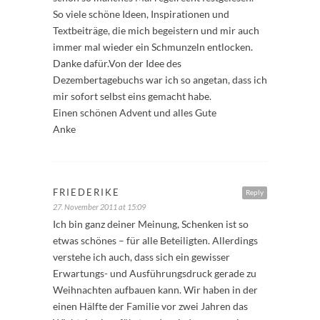
So viele schöne Ideen, Inspirationen und
Textbeiträge, die mich begeistern und mir auch
immer mal wieder ein Schmunzeln entlocken.
Danke dafür.Von der Idee des
Dezembertagebuchs war ich so angetan, dass ich
mir sofort selbst eins gemacht habe.
Einen schönen Advent und alles Gute
Anke
FRIEDERIKE
Reply
27. November 2011 at 15:09
Ich bin ganz deiner Meinung, Schenken ist so
etwas schönes – für alle Beteiligten. Allerdings
verstehe ich auch, dass sich ein gewisser
Erwartungs- und Ausführungsdruck gerade zu
Weihnachten aufbauen kann. Wir haben in der
einen Hälfte der Familie vor zwei Jahren das