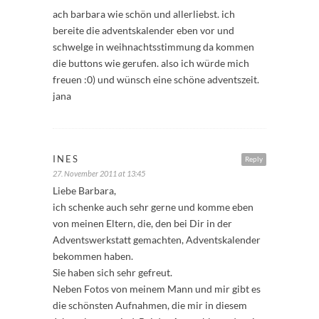
ach barbara wie schön und allerliebst. ich
bereite die adventskalender eben vor und
schwelge in weihnachtsstimmung da kommen
die buttons wie gerufen. also ich würde mich
freuen :0) und wünsch eine schöne adventszeit.
jana
INES
Reply
27. November 2011 at 13:45
Liebe Barbara,
ich schenke auch sehr gerne und komme eben
von meinen Eltern, die, den bei Dir in der
Adventswerkstatt gemachten, Adventskalender
bekommen haben.
Sie haben sich sehr gefreut.
Neben Fotos von meinem Mann und mir gibt es
die schönsten Aufnahmen, die mir in diesem