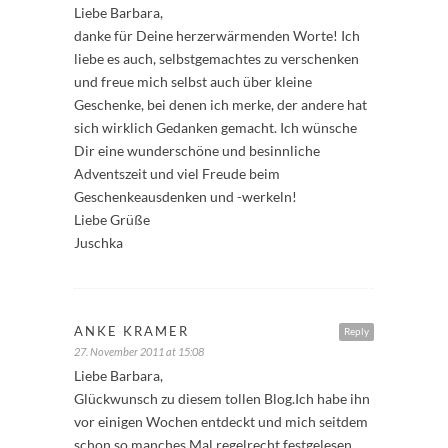
Liebe Barbara,
danke für Deine herzerwärmenden Worte! Ich
liebe es auch, selbstgemachtes zu verschenken
und freue mich selbst auch über kleine
Geschenke, bei denen ich merke, der andere hat
sich wirklich Gedanken gemacht. Ich wünsche
Dir eine wunderschöne und besinnliche
Adventszeit und viel Freude beim
Geschenkeausdenken und -werkeln!
Liebe Grüße
Juschka
ANKE KRAMER
Reply
27. November 2011 at 15:08
Liebe Barbara,
Glückwunsch zu diesem tollen Blog.Ich habe ihn
vor einigen Wochen entdeckt und mich seitdem
schon so manches Mal regelrecht festgelesen.