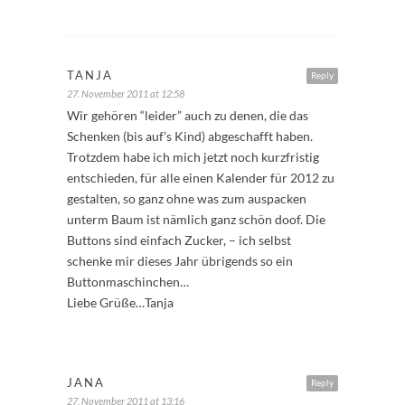
TANJA
Reply
27. November 2011 at 12:58
Wir gehören “leider” auch zu denen, die das
Schenken (bis auf’s Kind) abgeschafft haben.
Trotzdem habe ich mich jetzt noch kurzfristig
entschieden, für alle einen Kalender für 2012 zu
gestalten, so ganz ohne was zum auspacken
unterm Baum ist nämlich ganz schön doof. Die
Buttons sind einfach Zucker, – ich selbst
schenke mir dieses Jahr übrigends so ein
Buttonmaschinchen…
Liebe Grüße…Tanja
JANA
Reply
27. November 2011 at 13:16