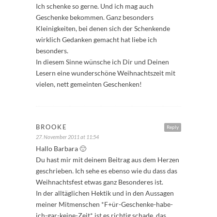
Ich schenke so gerne. Und ich mag auch
Geschenke bekommen. Ganz besonders
Kleinigkeiten, bei denen sich der Schenkende
wirklich Gedanken gemacht hat liebe ich
besonders.
In diesem Sinne wünsche ich Dir und Deinen
Lesern eine wunderschöne Weihnachtszeit mit
vielen, nett gemeinten Geschenken!
BROOKE
Reply
27. November 2011 at 11:54
Hallo Barbara 🙂
Du hast mir mit deinem Beitrag aus dem Herzen
geschrieben. Ich sehe es ebenso wie du dass das
Weihnachtsfest etwas ganz Besonderes ist.
In der alltäglichen Hektik und in den Aussagen
meiner Mitmenschen *F+ür-Geschenke-habe-
ich-gar-keine-Zeit* ist es richtig schade, das