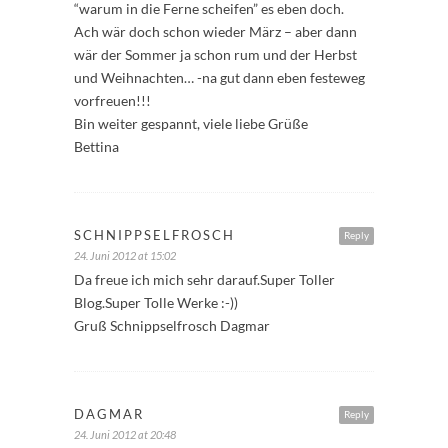
“warum in die Ferne scheifen” es eben doch.
Ach wär doch schon wieder März – aber dann
wär der Sommer ja schon rum und der Herbst
und Weihnachten… -na gut dann eben festeweg
vorfreuen!!!
Bin weiter gespannt, viele liebe Grüße
Bettina
SCHNIPPSELFROSCH
Reply
24. Juni 2012 at 15:02
Da freue ich mich sehr darauf.Super Toller
Blog.Super Tolle Werke :-))
Gruß Schnippselfrosch Dagmar
DAGMAR
Reply
24. Juni 2012 at 20:48