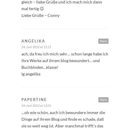
gleich – liebe Grüße und ich mach mich dann
mal fertig 😉
Liebe Grüße – Conny
ANGELIKA
Reply
24. Juni 2012 at 11:11
ach, da freu ich mich sehr… schon lange habe ich
ihre Werke auf ihrem blog bewundert… und
Buchbinden…klasse!
lg angelika
PAPERTINE
Reply
24. Juni 2012 at 13:31
…oh wie schön, auch ich bewundere immer die
Dinge auf ihrem Blog und finde es schade, daß
sie so weit weg ist. Aber manchmal trifft´s das