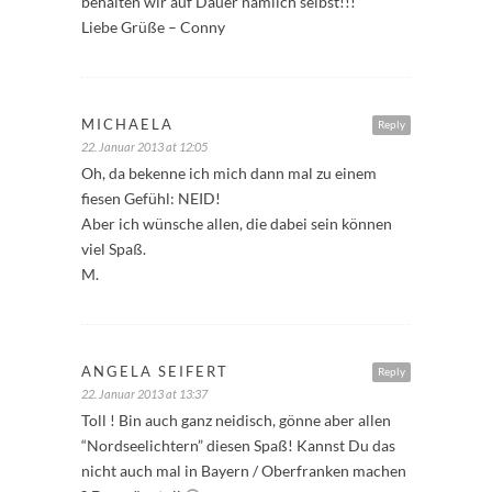
behalten wir auf Dauer nämlich selbst!!!
Liebe Grüße – Conny
MICHAELA
Reply
22. Januar 2013 at 12:05
Oh, da bekenne ich mich dann mal zu einem
fiesen Gefühl: NEID!
Aber ich wünsche allen, die dabei sein können
viel Spaß.
M.
ANGELA SEIFERT
Reply
22. Januar 2013 at 13:37
Toll ! Bin auch ganz neidisch, gönne aber allen
“Nordseelichtern” diesen Spaß! Kannst Du das
nicht auch mal in Bayern / Oberfranken machen