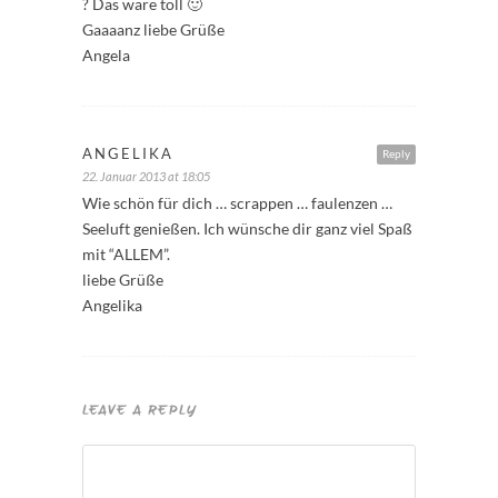
? Das wäre toll 🙂
Gaaaanz liebe Grüße
Angela
ANGELIKA
Reply
22. Januar 2013 at 18:05
Wie schön für dich … scrappen … faulenzen …
Seeluft genießen. Ich wünsche dir ganz viel Spaß
mit “ALLEM”.
liebe Grüße
Angelika
LEAVE A REPLY