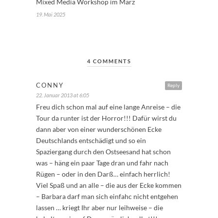
Mixed Media Workshop im März
19. Mai 2025
4 COMMENTS
CONNY
Reply
22. Januar 2013 at 6:05
Freu dich schon mal auf eine lange Anreise – die
Tour da runter ist der Horror!!! Dafür wirst du
dann aber von einer wunderschönen Ecke
Deutschlands entschädigt und so ein
Spaziergang durch den Ostseesand hat schon
was – häng ein paar Tage dran und fahr nach
Rügen – oder in den Darß… einfach herrlich!
Viel Spaß und an alle – die aus der Ecke kommen
– Barbara darf man sich einfahc nicht entgehen
lassen … kriegt Ihr aber nur leihweise – die