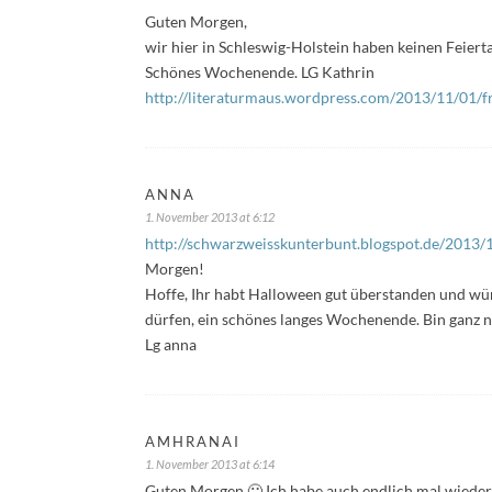
Guten Morgen,
wir hier in Schleswig-Holstein haben keinen Feierta
Schönes Wochenende. LG Kathrin
http://literaturmaus.wordpress.com/2013/11/01/fr
ANNA
1. November 2013 at 6:12
http://schwarzweisskunterbunt.blogspot.de/2013/1
Morgen!
Hoffe, Ihr habt Halloween gut überstanden und wün
dürfen, ein schönes langes Wochenende. Bin ganz n
Lg anna
AMHRANAI
1. November 2013 at 6:14
Guten Morgen 🙂 Ich habe auch endlich mal wiede