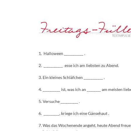
1. Halloween ___________ .
2. ___________ esse ich am liebsten zu Abend.
3. Ein kleines Schläfchen ___________ .
4. __________ ist, was ich an ________ am meisten liebe
5. Versuche __________ .
6. _________, kriege ich eine Gänsehaut .
7. Was das Wochenende angeht, heute Abend freue i