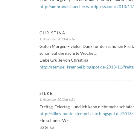
http://amhranaisbuecher.wordpress.com/2013/11/0
CHRISTINA
1. November 2013 at 6:16
Guten Morgen – vielen Dank für den schönen Freit
schon auf die nächste Woche …
Liebe Grüße von Christina
http://stempel-krempel.blogspot.de/2013/11/freitag
SILKE
1. November 2013 at 6:21
Freitag, Feiertag….und ich kann nicht mehr schlafen
http://silkes-bunte-stempelkiste.blogspot.de/201
Ein schönes WE
LG Silke