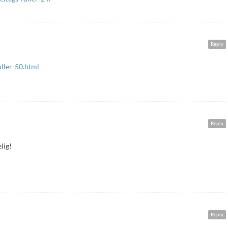
Reply
uller-50.html
Reply
lig!
Reply