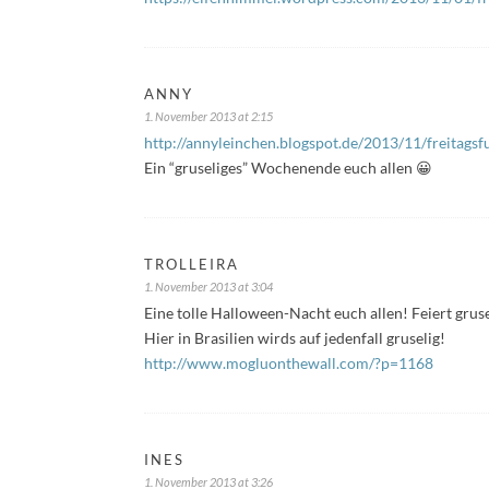
ANNY
1. November 2013 at 2:15
http://annyleinchen.blogspot.de/2013/11/freitagsf
Ein “gruseliges” Wochenende euch allen 😀
TROLLEIRA
1. November 2013 at 3:04
Eine tolle Halloween-Nacht euch allen! Feiert gruse
Hier in Brasilien wirds auf jedenfall gruselig!
http://www.mogluonthewall.com/?p=1168
INES
1. November 2013 at 3:26