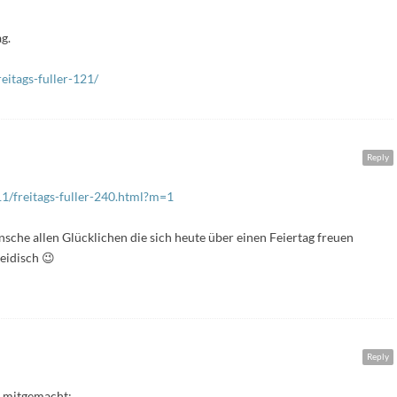
g.
eitags-fuller-121/
Reply
1/freitags-fuller-240.html?m=1
sche allen Glücklichen die sich heute über einen Feiertag freuen
eidisch 😉
Reply
r mitgemacht: