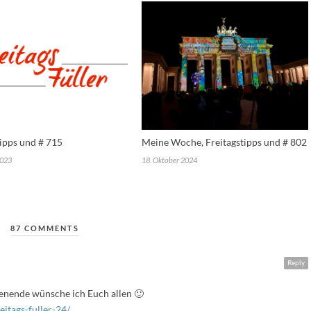
tipps und # 715
Meine Woche, Freitagstipps und # 802
2023
18. Oktober 2024
87 COMMENTS
Reply
enende wünsche ich Euch allen 🙂
itags-fuller-24/