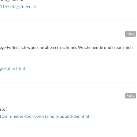
1/freitagsfuller-4/
Reply
ags-Füller! Ich wünsche allen ein schönes Wochenende und freue mich
s-fuller.html
Reply
 :o(
3/11/ein-neues-tool-von-stampin-upund-der.html