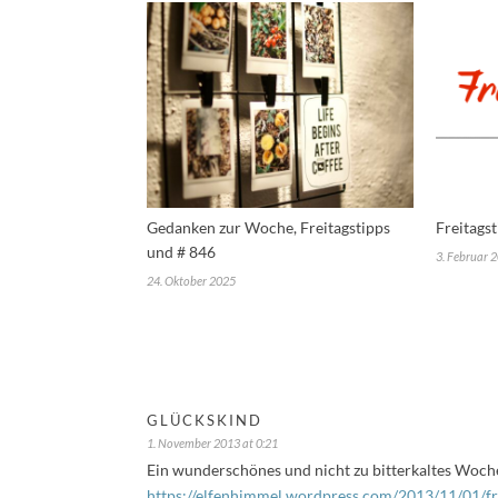
Gedanken zur Woche, Freitagstipps
Freitags
und # 846
3. Februar 
24. Oktober 2025
GLÜCKSKIND
1. November 2013 at 0:21
Ein wunderschönes und nicht zu bitterkaltes Woch
https://elfenhimmel.wordpress.com/2013/11/01/fre