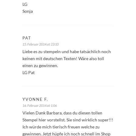
LG
Sonja
PAT
15. Februar 2014 at 23:10
Liebe es zu stempeln und habe tatsächlich noch
keinen mit deutschen Texten! Wäre also toll
einen zu gewinnen.
LG Pat
YVONNE F.
16. Februar 2014 at 1:06
Vielen Dank Barbara, dass du diesen tollen
Stempel hier vorstellst. Sie sind wirklich super!!!
Ich würde mich tierisch freuen welche zu
gewinnen. Jetzt hüpfe ich noch schnell im Shop