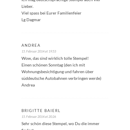
Lieber.
Viel spass bei Eurer Familienfeier
Lg Dagmar
ANDREA
15. Februar 2014 at 19:53
Wow, das sind wirklich tolle Stempel!
Einen schönen Sonntag (den ich mit
Wohnungsbesichtigung und fahren über
süddeutsche Autobahnen verbringen werde)
Andrea
BRIGITTE BAIERL
15. Februar 2014 at 20:26
Sehr schön diese Stempel, wo Du die immer