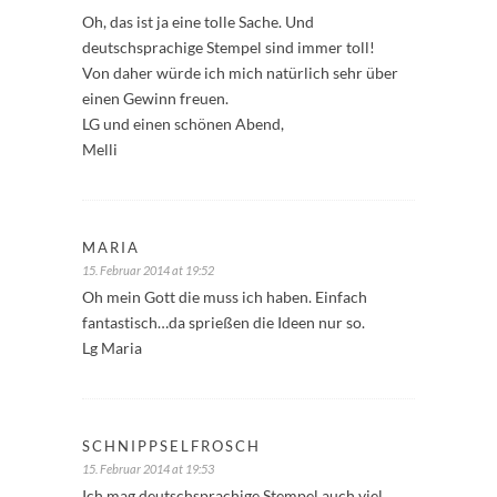
Oh, das ist ja eine tolle Sache. Und
deutschsprachige Stempel sind immer toll!
Von daher würde ich mich natürlich sehr über
einen Gewinn freuen.
LG und einen schönen Abend,
Melli
MARIA
15. Februar 2014 at 19:52
Oh mein Gott die muss ich haben. Einfach
fantastisch…da sprießen die Ideen nur so.
Lg Maria
SCHNIPPSELFROSCH
15. Februar 2014 at 19:53
Ich mag deutschsprachige Stempel auch viel