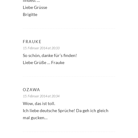
findest …
Liebe Grüsse
Brigitte
FRAUKE
15. Februar 2014 at 20:33
So schön, danke für’s finden!
Liebe Grüße … Frauke
OZAWA
15. Februar 2014 at 20:34
Wow, das ist toll.
Ich liebe deutsche Sprüche! Da geh ich gleich
mal gucken…