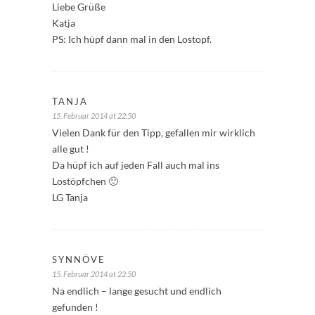
Liebe Grüße
Katja
PS: Ich hüpf dann mal in den Lostopf.
TANJA
15. Februar 2014 at 22:50
Vielen Dank für den Tipp, gefallen mir wirklich
alle gut !
Da hüpf ich auf jeden Fall auch mal ins
Lostöpfchen 🙂
LG Tanja
SYNNÖVE
15. Februar 2014 at 22:50
Na endlich – lange gesucht und endlich
gefunden !