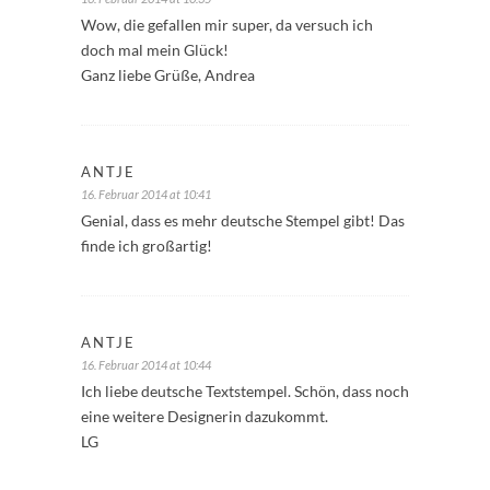
Wow, die gefallen mir super, da versuch ich
doch mal mein Glück!
Ganz liebe Grüße, Andrea
ANTJE
16. Februar 2014 at 10:41
Genial, dass es mehr deutsche Stempel gibt! Das
finde ich großartig!
ANTJE
16. Februar 2014 at 10:44
Ich liebe deutsche Textstempel. Schön, dass noch
eine weitere Designerin dazukommt.
LG