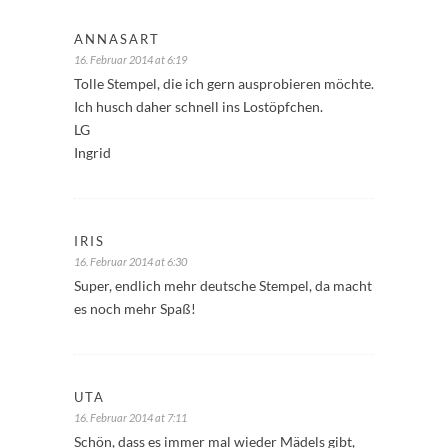
ANNASART
16. Februar 2014 at 6:19
Tolle Stempel, die ich gern ausprobieren möchte.
Ich husch daher schnell ins Lostöpfchen.
LG
Ingrid
IRIS
16. Februar 2014 at 6:30
Super, endlich mehr deutsche Stempel, da macht
es noch mehr Spaß!
UTA
16. Februar 2014 at 7:11
Schön, dass es immer mal wieder Mädels gibt,