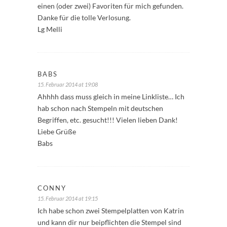
einen (oder zwei) Favoriten für mich gefunden.
Danke für die tolle Verlosung.
Lg Melli
BABS
15. Februar 2014 at 19:08
Ahhhh dass muss gleich in meine Linkliste… Ich
hab schon nach Stempeln mit deutschen
Begriffen, etc. gesucht!!! Vielen lieben Dank!
Liebe Grüße
Babs
CONNY
15. Februar 2014 at 19:15
Ich habe schon zwei Stempelplatten von Katrin
und kann dir nur beipflichten die Stempel sind