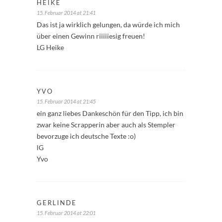
HEIKE
15. Februar 2014 at 21:41
Das ist ja wirklich gelungen, da würde ich mich
über einen Gewinn riiiiiesig freuen!
LG Heike
YVO
15. Februar 2014 at 21:45
ein ganz liebes Dankeschön für den Tipp, ich bin
zwar keine Scrapperin aber auch als Stempler
bevorzuge ich deutsche Texte :o)
lG
Yvo
GERLINDE
15. Februar 2014 at 22:01