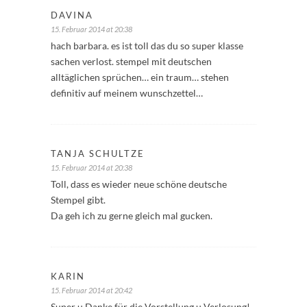
DAVINA
15. Februar 2014 at 20:38
hach barbara. es ist toll das du so super klasse
sachen verlost. stempel mit deutschen
alltäglichen sprüchen… ein traum… stehen
definitiv auf meinem wunschzettel…
TANJA SCHULTZE
15. Februar 2014 at 20:38
Toll, dass es wieder neue schöne deutsche
Stempel gibt.
Da geh ich zu gerne gleich mal gucken.
KARIN
15. Februar 2014 at 20:42
Super u Danke für die Vorstellung u Verlosung!