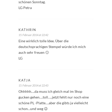
schönen Sonntag.
LG Petra
KATHRIN
15. Februar 2014 at 22:42
Eine wirklich tolle Idee. Über die
deutschsprachigen Stempel würde ich mich
auch sehr freuen 🙂
LG
KATJA
15. Februar 2014 at 22:43
Ohhhhh….da muss ich gleich mal im Shop
gucken gehen….toll…..jetzt fehlt nur noch eine
schöne PL -Platte….aber die gibts ja vielleicht
schon…und weg 😉