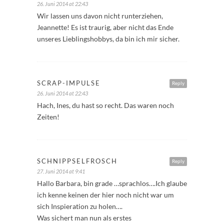
26. Juni 2014 at 22:43
Wir lassen uns davon nicht runterziehen,
Jeannette! Es ist traurig, aber nicht das Ende
unseres Lieblingshobbys, da bin ich mir sicher.
SCRAP-IMPULSE
Reply
26. Juni 2014 at 22:43
Hach, Ines, du hast so recht. Das waren noch
Zeiten!
SCHNIPPSELFROSCH
Reply
27. Juni 2014 at 9:41
Hallo Barbara, bin grade …sprachlos….Ich glaube
ich kenne keinen der hier noch nicht war um
sich Inspieration zu holen….
Was sichert man nun als erstes