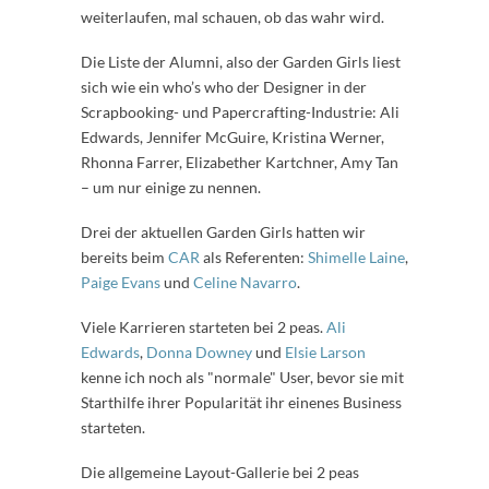
weiterlaufen, mal schauen, ob das wahr wird.
Die Liste der Alumni, also der Garden Girls liest
sich wie ein who’s who der Designer in der
Scrapbooking- und Papercrafting-Industrie: Ali
Edwards, Jennifer McGuire, Kristina Werner,
Rhonna Farrer, Elizabether Kartchner, Amy Tan
– um nur einige zu nennen.
Drei der aktuellen Garden Girls hatten wir
bereits beim
CAR
als Referenten:
Shimelle Laine
,
Paige Evans
und
Celine Navarro
.
Viele Karrieren starteten bei 2 peas.
Ali
Edwards
,
Donna Downey
und
Elsie Larson
kenne ich noch als "normale" User, bevor sie mit
Starthilfe ihrer Popularität ihr einenes Business
starteten.
Die allgemeine Layout-Gallerie bei 2 peas