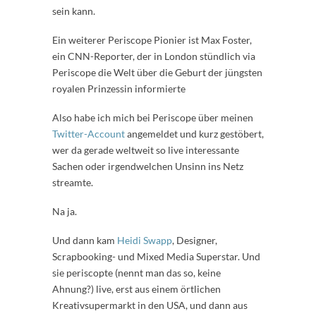
sein kann.
Ein weiterer Periscope Pionier ist Max Foster,
ein CNN-Reporter, der in London stündlich via
Periscope die Welt über die Geburt der jüngsten
royalen Prinzessin informierte
Also habe ich mich bei Periscope über meinen
Twitter-Account
angemeldet und kurz gestöbert,
wer da gerade weltweit so live interessante
Sachen oder irgendwelchen Unsinn ins Netz
streamte.
Na ja.
Und dann kam
Heidi Swapp
, Designer,
Scrapbooking- und Mixed Media Superstar. Und
sie periscopte (nennt man das so, keine
Ahnung?) live, erst aus einem örtlichen
Kreativsupermarkt in den USA, und dann aus