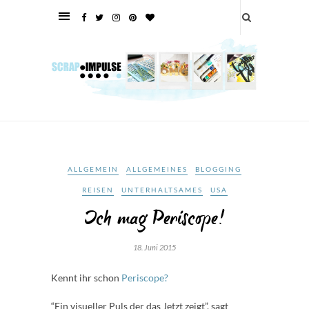
ALLGEMEIN
ALLGEMEINES
BLOGGING
REISEN
UNTERHALTSAMES
USA
Ich mag Periscope!
18. Juni 2015
Kennt ihr schon
Periscope?
“Ein visueller Puls der das Jetzt zeigt”, sagt