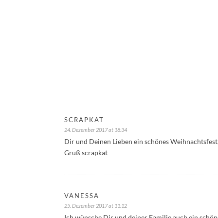
SCRAPKAT
24. Dezember 2017 at 18:34
Dir und Deinen Lieben ein schönes Weihnachtsfest
Gruß scrapkat
VANESSA
25. Dezember 2017 at 11:12
Ich wünsche Dir und deiner Familie auch ein schö