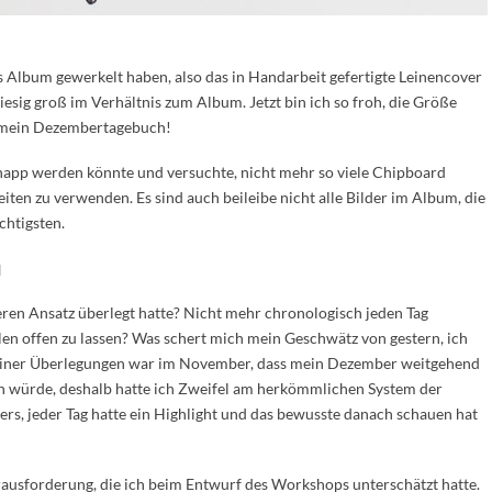
s Album gewerkelt haben, also das in Handarbeit gefertigte Leinencover
iesig groß im Verhältnis zum Album. Jetzt bin ich so froh, die Größe
in mein Dezembertagebuch!
 knapp werden könnte und versuchte, nicht mehr so viele Chipboard
ten zu verwenden. Es sind auch beileibe nicht alle Bilder im Album, die
chtigsten.
u
deren Ansatz überlegt hatte? Nicht mehr chronologisch jeden Tag
en offen zu lassen? Was schert mich mein Geschwätz von gestern, ich
einer Überlegungen war im November, dass mein Dezember weitgehend
en würde, deshalb hatte ich Zweifel am herkömmlichen System der
s, jeder Tag hatte ein Highlight und das bewusste danach schauen hat
ausforderung, die ich beim Entwurf des Workshops unterschätzt hatte.