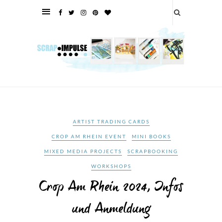
ARTIST TRADING CARDS
CROP AM RHEIN EVENT
MINI BOOKS
MIXED MEDIA PROJECTS
SCRAPBOOKING
WORKSHOPS
Crop Am Rhein 2024, Infos
und Anmeldung