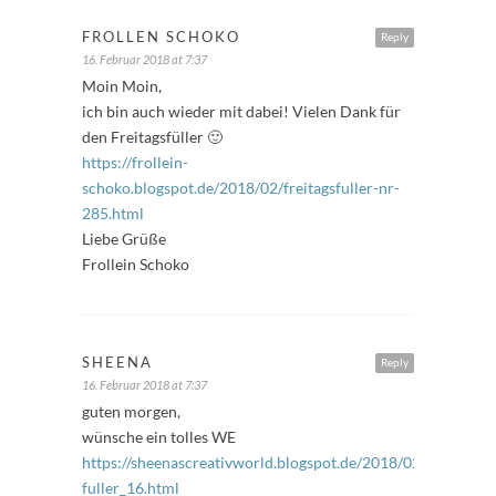
FROLLEN SCHOKO
Reply
16. Februar 2018 at 7:37
Moin Moin,
ich bin auch wieder mit dabei! Vielen Dank für
den Freitagsfüller 🙂
https://frollein-
schoko.blogspot.de/2018/02/freitagsfuller-nr-
285.html
Liebe Grüße
Frollein Schoko
SHEENA
Reply
16. Februar 2018 at 7:37
guten morgen,
wünsche ein tolles WE
https://sheenascreativworld.blogspot.de/2018/02/freitags-
fuller_16.html