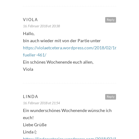
VIOLA
Reply
16. Februar 2018 at 20:38
Hallo,
bin auch wieder mit von der Partie unter
https://violaetcetera.wordpress.com/2018/02/16/freitags-
fueller-461/
Ein schönes Wochenende euch allen,
Viola
LINDA
Reply
16. Februar 2018 at 21:54
Ein wunderschönes Wochenende wünsche ich
euch!
Liebe Grüße
Linda (:
https://lindasxstories.wordpress.com/2018/02/16/aktion-