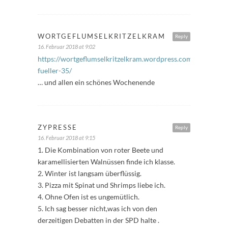
WORTGEFLUMSELKRITZELKRAM
Reply
16. Februar 2018 at 9:02
https://wortgeflumselkritzelkram.wordpress.com/2018/02/1
fueller-35/
… und allen ein schönes Wochenende
ZYPRESSE
Reply
16. Februar 2018 at 9:15
1. Die Kombination von roter Beete und
karamellisierten Walnüssen finde ich klasse.
2. Winter ist langsam überflüssig.
3. Pizza mit Spinat und Shrimps liebe ich.
4. Ohne Ofen ist es ungemütlich.
5. Ich sag besser nicht,was ich von den
derzeitigen Debatten in der SPD halte .