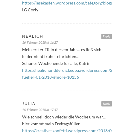
https://lesekasten.wordpress.com/category/blogaktionen/woc
LG Corly
NEALICH
Reply
16. Februar 2018 at 16:27
Mein erster FR in diesem Jahr… es ließ sich
leider nicht früher einrichten…
Schönes Wochenende für alle, Katrin
https://nealichundderdickeopa.wordpress.com/2018/02/16/f
fueller-01-2018/#more-10156
JULIA
Reply
16. Februar 2018 at 17:47
Wie schnell doch wieder die Woche um war…
hier kommt mein Freitagsfüller
https://kreativeskonfetti.wordpress.com/2018/02/16/freitag