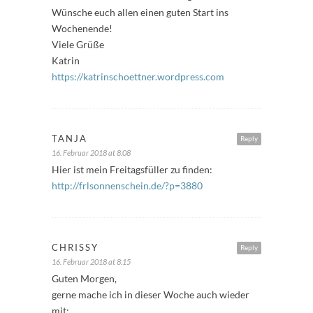
Wünsche euch allen einen guten Start ins
Wochenende!
Viele Grüße
Katrin
https://katrinschoettner.wordpress.com
TANJA
Reply
16. Februar 2018 at 8:08
Hier ist mein Freitagsfüller zu finden:
http://frlsonnenschein.de/?p=3880
CHRISSY
Reply
16. Februar 2018 at 8:15
Guten Morgen,
gerne mache ich in dieser Woche auch wieder
mit: