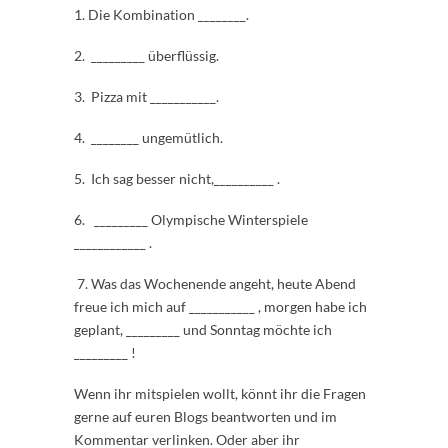
1. Die Kombination ________.
2. _________ überflüssig.
3. Pizza mit ___________.
4. ________ ungemütlich.
5. Ich sag besser nicht,__________ .
6. _________ Olympische Winterspiele
____________ .
7. Was das Wochenende angeht, heute Abend
freue ich mich auf ___________ , morgen habe ich
geplant, _________ und Sonntag möchte ich
_________ !
Wenn ihr mitspielen wollt, könnt ihr die Fragen
gerne auf euren Blogs beantworten und im
Kommentar verlinken. Oder aber ihr