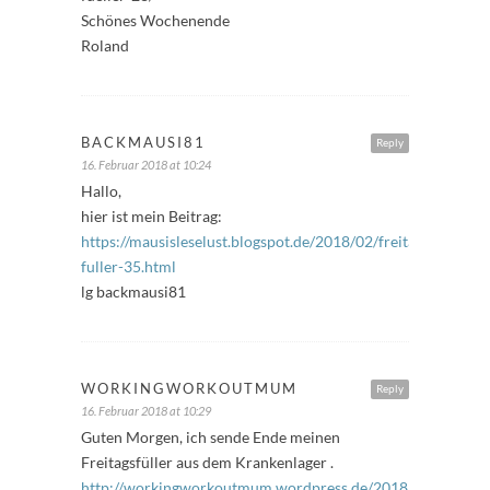
Schönes Wochenende
Roland
BACKMAUSI81
Reply
16. Februar 2018 at 10:24
Hallo,
hier ist mein Beitrag:
https://mausisleselust.blogspot.de/2018/02/freitags-
fuller-35.html
lg backmausi81
WORKINGWORKOUTMUM
Reply
16. Februar 2018 at 10:29
Guten Morgen, ich sende Ende meinen
Freitagsfüller aus dem Krankenlager .
http://workingworkoutmum.wordpress.de/2018/02/16/freita