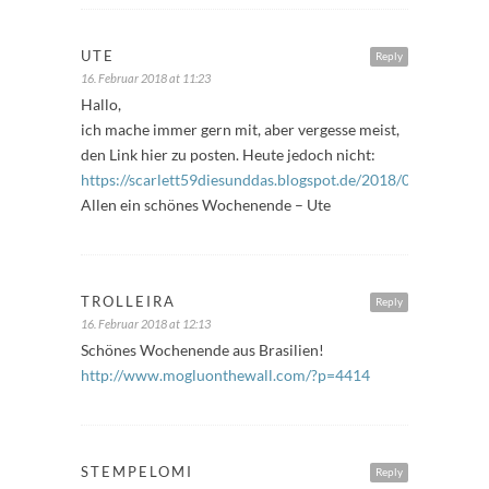
UTE
Reply
16. Februar 2018 at 11:23
Hallo,
ich mache immer gern mit, aber vergesse meist,
den Link hier zu posten. Heute jedoch nicht:
https://scarlett59diesunddas.blogspot.de/2018/02/freitagsfu
Allen ein schönes Wochenende – Ute
TROLLEIRA
Reply
16. Februar 2018 at 12:13
Schönes Wochenende aus Brasilien!
http://www.mogluonthewall.com/?p=4414
STEMPELOMI
Reply