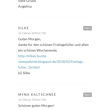
viele Grüße
Angelina
SILKE
Reply
16. Februar 2018 at 7:05
Guten Morgen,
danke für den schönen Freitagsfüller und allen
ein schönes Wochenende.
http://silkes-bunte-
stempelkiste.blogspot.de/2018/02/freitags-
fuller_16.html
LG Silke
MYNA KALTSCHNEE
Reply
16. Februar 2018 at 7:06
Schönen guten Morgen!