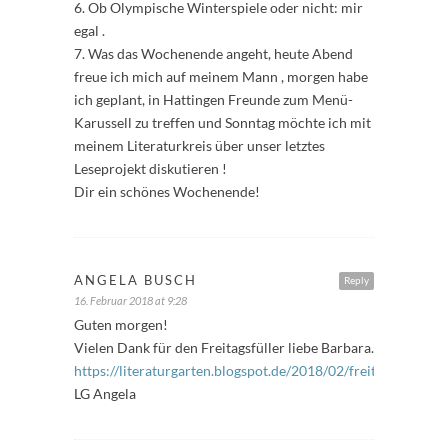
6. Ob Olympische Winterspiele oder nicht: mir
egal .
7. Was das Wochenende angeht, heute Abend
freue ich mich auf meinem Mann , morgen habe
ich geplant, in Hattingen Freunde zum Menü-
Karussell zu treffen und Sonntag möchte ich mit
meinem Literaturkreis über unser letztes
Leseprojekt diskutieren !
Dir ein schönes Wochenende!
ANGELA BUSCH
Reply
16. Februar 2018 at 9:28
Guten morgen!
Vielen Dank für den Freitagsfüller liebe Barbara.
https://literaturgarten.blogspot.de/2018/02/freitagsfuller_1
LG Angela