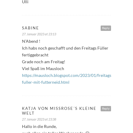
Ulli
SABINE
Reply
27. Januar 2023 at 23:13
N’Abend !
Ich habs noch geschafft und den Freitags Füller
fertiggebracht
Grade noch am Freitag!
Viel Spaß im Mausloch
https://mausloch.blogspot.com/2023/01/freitags-
fuller-mit-futterneid.html
KATJA VON MISSROSE´S KLEINE
Reply
WELT
27. Januar 2023 at 23:38
Hallo in die Runde,