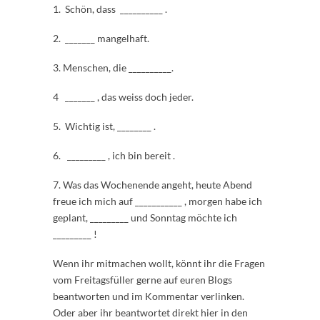
1. Schön, dass __________ .
2. _______ mangelhaft.
3. Menschen, die __________.
4 _______ , das weiss doch jeder.
5. Wichtig ist, ________ .
6. _________ , ich bin bereit .
7. Was das Wochenende angeht, heute Abend
freue ich mich auf ___________ , morgen habe ich
geplant, _________ und Sonntag möchte ich
_________ !
Wenn ihr mitmachen wollt, könnt ihr die Fragen
vom Freitagsfüller gerne auf euren Blogs
beantworten und im Kommentar verlinken.
Oder aber ihr beantwortet direkt hier in den