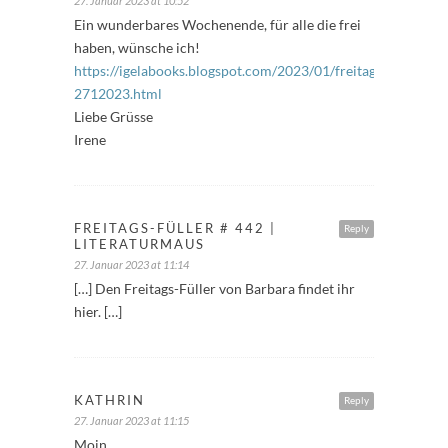
27. Januar 2023 at 10:52
Ein wunderbares Wochenende, für alle die frei
haben, wünsche ich!
https://igelabooks.blogspot.com/2023/01/freitagsfuller-
2712023.html
Liebe Grüsse
Irene
FREITAGS-FÜLLER # 442 |
Reply
LITERATURMAUS
27. Januar 2023 at 11:14
[…] Den Freitags-Füller von Barbara findet ihr
hier. […]
KATHRIN
Reply
27. Januar 2023 at 11:15
Moin,