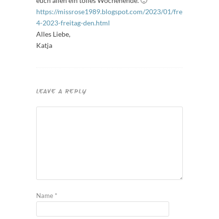
euch allen ein tolles Wochenende. 🙂
https://missrose1989.blogspot.com/2023/01/freitagfuller-
4-2023-freitag-den.html
Alles Liebe,
Katja
LEAVE A REPLY
Name
*