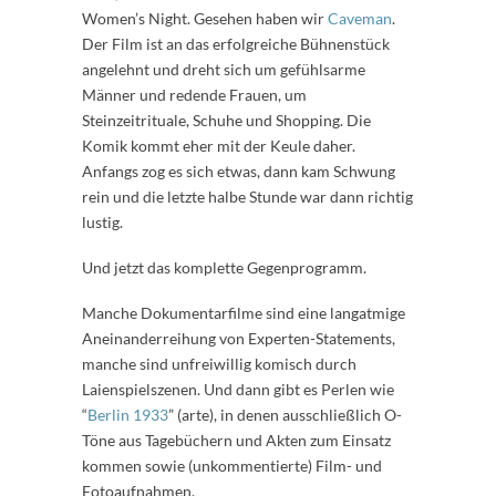
Women’s Night. Gesehen haben wir
Caveman
.
Der Film ist an das erfolgreiche Bühnenstück
angelehnt und dreht sich um gefühlsarme
Männer und redende Frauen, um
Steinzeitrituale, Schuhe und Shopping. Die
Komik kommt eher mit der Keule daher.
Anfangs zog es sich etwas, dann kam Schwung
rein und die letzte halbe Stunde war dann richtig
lustig.
Und jetzt das komplette Gegenprogramm.
Manche Dokumentarfilme sind eine langatmige
Aneinanderreihung von Experten-Statements,
manche sind unfreiwillig komisch durch
Laienspielszenen. Und dann gibt es Perlen wie
“
Berlin 1933
” (arte), in denen ausschließlich O-
Töne aus Tagebüchern und Akten zum Einsatz
kommen sowie (unkommentierte) Film- und
Fotoaufnahmen.