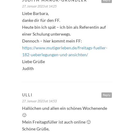
JUDITH MANOK-GRUNDLER
Reply
27. Januar 2023 at 14:25
Liebe Barbara,
danke dir für den FF.
Heute bin ich spät – ich bin als Referentin auf
einer Schulung unterwegs.
Dennoch – hier kommt mein FF:
https://www.mutigerleben.de/freitags-fueller-
182-ueberlegungen-und-ansichten/
Liebe Grüße
Judith
ULLI
Reply
27. Januar 2023 at 14:53
Hallöchen und allen ein schönes Wochenende
🙂
Mein Freitagsfüller ist auch online 🙂
Schöne Grüße,