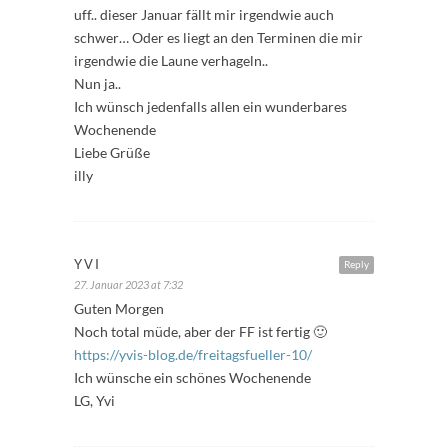
uff.. dieser Januar fällt mir irgendwie auch
schwer… Oder es liegt an den Terminen die mir
irgendwie die Laune verhageln..
Nun ja..
Ich wünsch jedenfalls allen ein wunderbares
Wochenende
Liebe Grüße
illy
YVI
Reply
27. Januar 2023 at 7:32
Guten Morgen
Noch total müde, aber der FF ist fertig 🙂
https://yvis-blog.de/freitagsfueller-10/
Ich wünsche ein schönes Wochenende
LG, Yvi