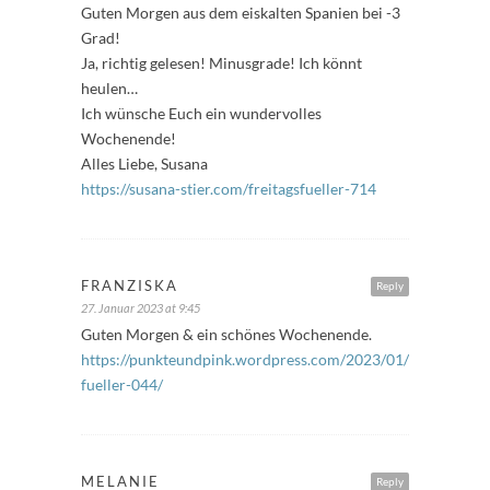
Guten Morgen aus dem eiskalten Spanien bei -3
Grad!
Ja, richtig gelesen! Minusgrade! Ich könnt
heulen…
Ich wünsche Euch ein wundervolles
Wochenende!
Alles Liebe, Susana
https://susana-stier.com/freitagsfueller-714
FRANZISKA
Reply
27. Januar 2023 at 9:45
Guten Morgen & ein schönes Wochenende.
https://punkteundpink.wordpress.com/2023/01/27/freitags-
fueller-044/
MELANIE
Reply