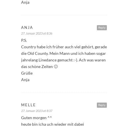
Anja
ANJA
Reply
27. Januar 2023 at 8:36
P.S.
Country habe ich früher auch viel gehört, gerade
die Old County. Mein Mann und ich haben sogar
jahrelang Linedance gemacht :-). Ach was waren
das schöne Zeiten 🙂
Grüße
Anja
MELLE
Reply
27. Januar 2023 at 8:37
Guten morgen ^^
heute bin icha uch wieder mit dabei